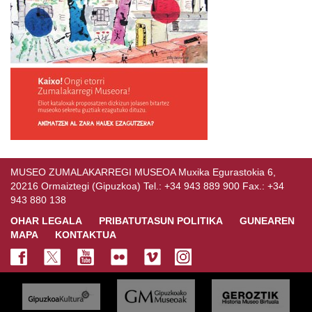
MUSEO ZUMALAKARREGI MUSEOA Muxika Egurastokia 6,
20216 Ormaiztegi (Gipuzkoa) Tel.: +34 943 889 900 Fax.: +34
943 880 138
OHAR LEGALA
PRIBATUTASUN POLITIKA
GUNEAREN
MAPA
KONTAKTUA