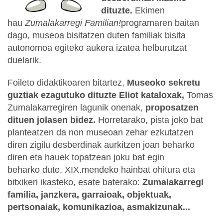
dituzte.
Ekimen
hau
Zumalakarregi Familian!
programaren baitan
dago, museoa bisitatzen duten familiak bisita
autonomoa egiteko aukera izatea helburutzat
duelarik.
Foileto didaktikoaren bitartez,
Museoko sekretu
guztiak ezagutuko dituzte Eliot kataloxak,
Tomas
Zumalakarregiren lagunik onenak,
proposatzen
dituen jolasen bidez.
Horretarako, pista joko bat
planteatzen da non museoan zehar ezkutatzen
diren zigilu desberdinak aurkitzen joan beharko
diren eta hauek topatzean joku bat egin
beharko dute, XIX.mendeko hainbat ohitura eta
bitxikeri ikasteko, esate baterako:
Zumalakarregi
familia, janzkera, garraioak, objektuak,
pertsonaiak, komunikazioa, asmakizunak...