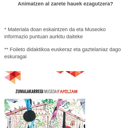
Animatzen al zarete hauek ezagutzera?
* Materiala doan eskaintzen da eta Museoko
informazio puntuan aurkitu daiteke
** Foileto didaktikoa euskeraz eta gaztelaniaz dago
eskuragai