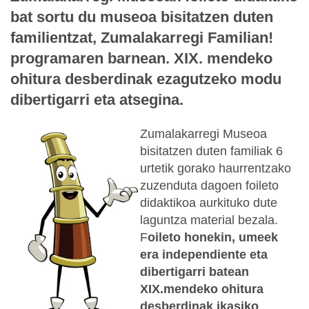
bat sortu du museoa bisitatzen duten
familientzat, Zumalakarregi Familian!
programaren barnean. XIX. mendeko
ohitura desberdinak ezagutzeko modu
dibertigarri eta atsegina.
Zumalakarregi Museoa
bisitatzen duten familiak 6
urtetik gorako haurrentzako
zuzenduta dagoen foileto
didaktikoa aurkituko dute
laguntza material bezala.
F
oileto honekin, umeek
era independiente eta
dibertigarri batean
XIX.mendeko ohitura
desbe
rdinak ikasiko