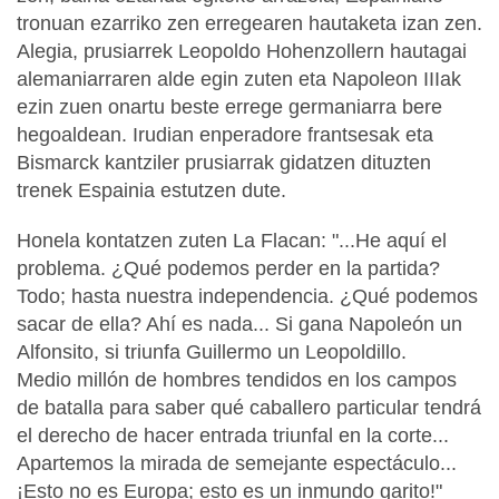
tronuan ezarriko zen erregearen hautaketa izan zen.
Alegia, prusiarrek Leopoldo Hohenzollern hautagai
alemaniarraren alde egin zuten eta Napoleon IIIak
ezin zuen onartu beste errege germaniarra bere
hegoaldean. Irudian enperadore frantsesak eta
Bismarck kantziler prusiarrak gidatzen dituzten
trenek Espainia estutzen dute.
Honela kontatzen zuten La Flacan: "...He aquí el
problema. ¿Qué podemos perder en la partida?
Todo; hasta nuestra independencia. ¿Qué podemos
sacar de ella? Ahí es nada... Si gana Napoleón un
Alfonsito, si triunfa Guillermo un Leopoldillo.
Medio millón de hombres tendidos en los campos
de batalla para saber qué caballero particular tendrá
el derecho de hacer entrada triunfal en la corte...
Apartemos la mirada de semejante espectáculo...
¡Esto no es Europa; esto es un inmundo garito!"