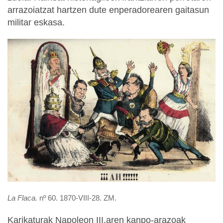
arrazoiatzat hartzen dute enperadorearen gaitasun
militar eskasa.
La Flaca.
nº 60. 1870-VIII-28. ZM.
Karikaturak Napoleon III.aren kanpo-arazoak