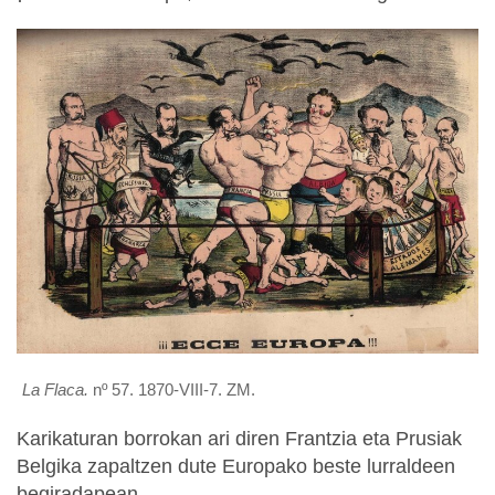
La Flaca.
nº 57. 1870-VIII-7. ZM.
Karikaturan borrokan ari diren Frantzia eta Prusiak
Belgika zapaltzen dute Europako beste lurraldeen
begiradapean.