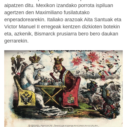
aipatzen ditu. Mexikon izandako porrota ispiluan
agertzen den Maximiliano fusilatutako
enperadorearekin. Italiako arazoak Aita Santuak eta
Victor Manuel II erregeak kentzen dizkioten botekin
eta, azkenik, Bismarck prusiarra bero bero daukan
gerrarekin.