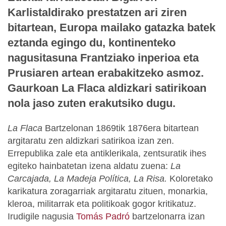
Karlistaldirako prestatzen ari ziren
bitartean, Europa mailako gatazka batek
eztanda egingo du, kontinenteko
nagusitasuna Frantziako inperioa eta
Prusiaren artean erabakitzeko asmoz.
Gaurkoan La Flaca aldizkari satirikoan
nola jaso zuten erakutsiko dugu.
La Flaca
Bartzelonan 1869tik 1876era bitartean
argitaratu zen aldizkari satirikoa izan zen.
Errepublika zale eta antiklerikala, zentsuratik ihes
egiteko hainbatetan izena aldatu zuena:
La
Carcajada, La Madeja Política, La Risa.
Koloretako
karikatura zoragarriak argitaratu zituen, monarkia,
kleroa, militarrak eta politikoak gogor kritikatuz.
Irudigile nagusia
Tomás Padró
bartzelonarra izan