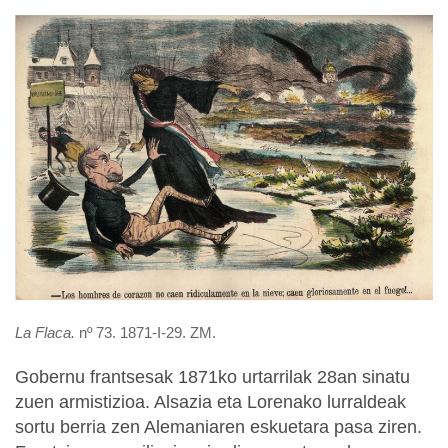
La Flaca.
nº 73. 1871-I-29. ZM.
Gobernu frantsesak 1871ko urtarrilak 28an sinatu
zuen armistizioa. Alsazia eta Lorenako lurraldeak
sortu berria zen Alemaniaren eskuetara pasa ziren.