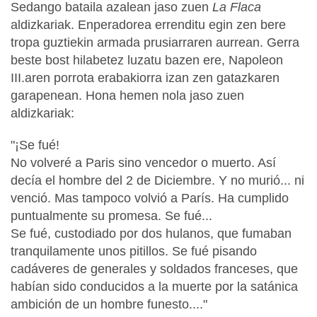
Sedango bataila azalean jaso zuen
La Flaca
aldizkariak. Enperadorea errenditu egin zen bere
tropa guztiekin armada prusiarraren aurrean. Gerra
beste bost hilabetez luzatu bazen ere, Napoleon
III.aren porrota erabakiorra izan zen gatazkaren
garapenean. Hona hemen nola jaso zuen
aldizkariak:
"¡Se fué!
No volveré a Paris sino vencedor o muerto. Así
decía el hombre del 2 de Diciembre. Y no murió... ni
venció. Mas tampoco volvió a París. Ha cumplido
puntualmente su promesa. Se fué...
Se fué, custodiado por dos hulanos, que fumaban
tranquilamente unos pitillos. Se fué pisando
cadáveres de generales y soldados franceses, que
habían sido conducidos a la muerte por la satánica
ambición de un hombre funesto...."