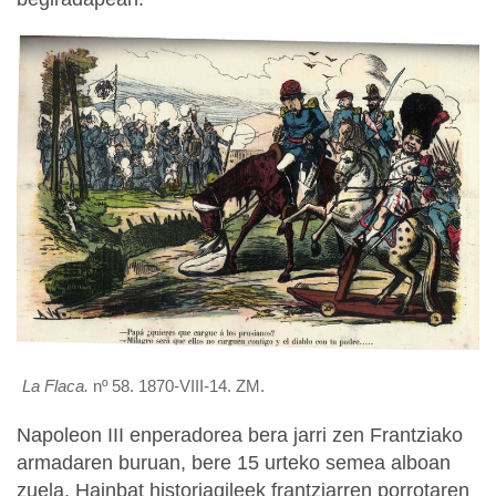
La Flaca.
nº 58. 1870-VIII-14. ZM.
Napoleon III enperadorea bera jarri zen Frantziako
armadaren buruan, bere 15 urteko semea alboan
zuela. Hainbat historiagileek frantziarren porrotaren