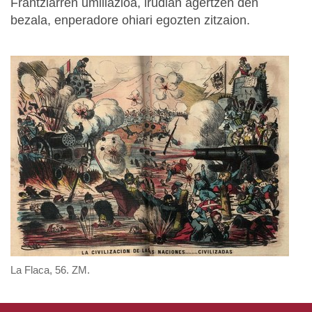
Frantziarren umiliazioa, irudian agertzen den
bezala, enperadore ohiari egozten zitzaion.
La Flaca, 56. ZM.