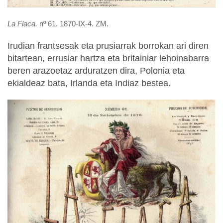
La Flaca.
nº 61. 1870-IX-4. ZM.
Irudian frantsesak eta prusiarrak borrokan ari diren
bitartean, errusiar hartza eta britainiar lehoinabarra
beren arazoetaz arduratzen dira, Polonia eta
ekialdeaz bata, Irlanda eta Indiaz bestea.