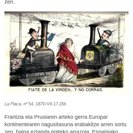
zen.
La Flaca.
nº 54. 1870-VII-17.ZM.
Frantzia eta Prusiaren arteko gerra Europar
kontinentearen nagusitasuna erabakitze arren sortu
zen, baina eztanda egiteko arrazoia, Espainiako