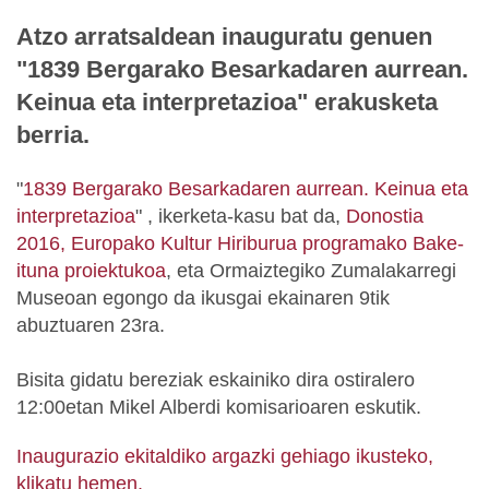
Atzo arratsaldean inauguratu genuen
"1839 Bergarako Besarkadaren aurrean.
Keinua eta interpretazioa" erakusketa
berria.
"
1839 Bergarako Besarkadaren aurrean. Keinua eta
interpretazioa
" , ikerketa-kasu bat da,
Donostia
2016, Europako Kultur Hiriburua programako Bake-
ituna proiektukoa
, eta Ormaiztegiko Zumalakarregi
Museoan egongo da ikusgai ekainaren 9tik
abuztuaren 23ra.
Bisita gidatu bereziak eskainiko dira ostiralero
12:00etan Mikel Alberdi komisarioaren eskutik.
Inaugurazio ekitaldiko argazki gehiago ikusteko,
klikatu hemen.