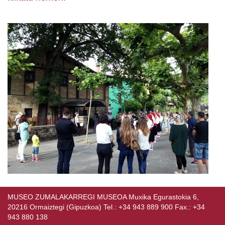
MUSEO ZUMALAKARREGI MUSEOA Muxika Egurastokia 6,
20216 Ormaiztegi (Gipuzkoa) Tel.: +34 943 889 900 Fax.: +34
943 880 138