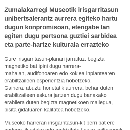
Zumalakarregi Museotik irisgarritasun
unibertsalerantz aurrera egiteko hartu
dugun konpromisoan, etengabe lan
egiten dugu pertsona guztiei sarbidea
eta parte-hartze kulturala errazteko
Gure irisgarritasun-planari jarraituz,
begizta
magnetiko bat
ipini dugu
harrera-
mahaian,
audifonoaren edo koklea-inplantearen
erabiltzaileen esperientzia hobetzeko.
Gainera, abuztu honetatik aurrera, behar duten
erabiltzaileen eskura jartzen dugu
banakako
erabilera duten begizta magnetikoen mailegua
,
bisita gidatuaren kalitatea hobetzeko.
Museoko harreran irisgarritasun-kit berri bat ere
badago,
ikusteko edo motrizitate fineko zailtasunak