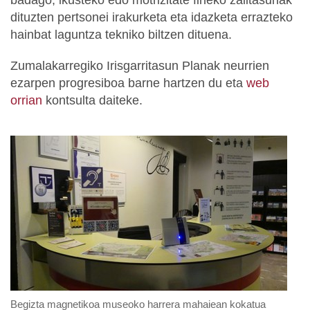
dituzten pertsonei
irakurketa eta idazketa errazteko
hainbat
laguntza tekniko
biltzen dituena.
Zumalakarregiko Irisgarritasun Planak neurrien
ezarpen progresiboa barne hartzen du eta
web
orrian
kontsulta daiteke.
Begizta magnetikoa museoko harrera mahaiean kokatua