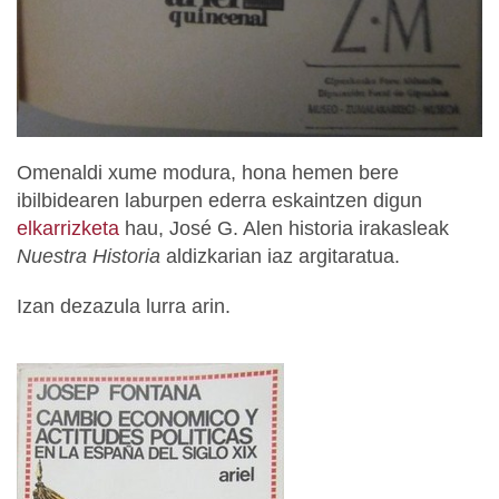
Omenaldi xume modura, hona hemen bere
ibilbidearen laburpen ederra eskaintzen digun
elkarrizketa
hau, José G. Alen historia irakasleak
Nuestra Historia
aldizkarian iaz argitaratua.
Izan dezazula lurra arin.