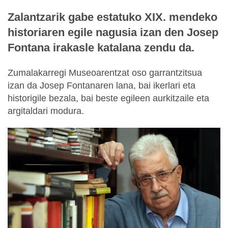
Zalantzarik gabe estatuko XIX. mendeko
historiaren egile nagusia izan den Josep
Fontana irakasle katalana zendu da.
Zumalakarregi Museoarentzat oso garrantzitsua
izan da Josep Fontanaren lana, bai ikerlari eta
historigile bezala, bai beste egileen aurkitzaile eta
argitaldari modura.