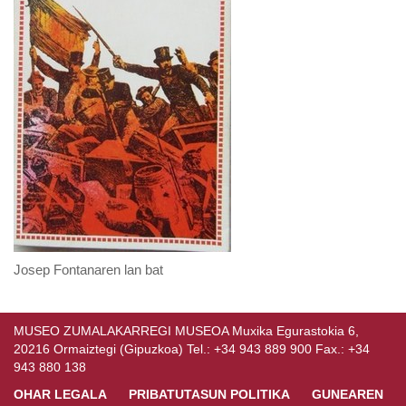
Josep Fontanaren lan bat
MUSEO ZUMALAKARREGI MUSEOA Muxika Egurastokia 6,
20216 Ormaiztegi (Gipuzkoa) Tel.: +34 943 889 900 Fax.: +34
943 880 138
OHAR LEGALA
PRIBATUTASUN POLITIKA
GUNEAREN