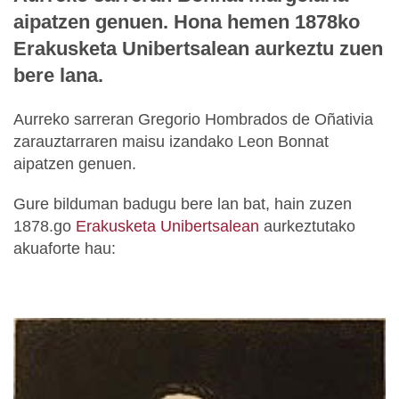
aipatzen genuen. Hona hemen 1878ko
Erakusketa Unibertsalean aurkeztu zuen
bere lana.
Aurreko sarreran Gregorio Hombrados de Oñativia
zarauztarraren maisu izandako Leon Bonnat
aipatzen genuen.
Gure bilduman badugu bere lan bat, hain zuzen
1878.go
Erakusketa Unibertsalean
aurkeztutako
akuaforte hau: