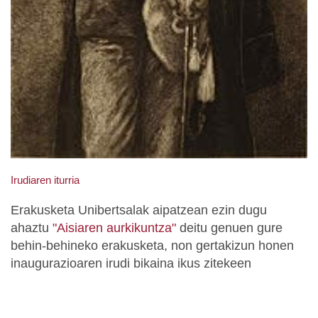
Irudiaren iturria
Erakusketa Unibertsalak aipatzean ezin dugu
ahaztu
"Aisiaren aurkikuntza"
deitu genuen gure
behin-behineko erakusketa, non gertakizun honen
inaugurazioaren irudi bikaina ikus zitekeen