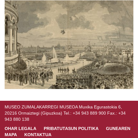
MUSEO ZUMALAKARREGI MUSEOA Muxika Egurastokia 6,
20216 Ormaiztegi (Gipuzkoa) Tel.: +34 943 889 900 Fax.: +34
943 880 138
OHAR LEGALA
PRIBATUTASUN POLITIKA
GUNEAREN
MAPA
KONTAKTUA