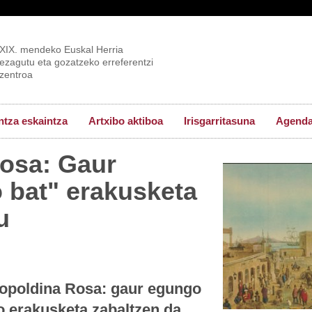
XIX. mendeko Euskal Herria
ezagutu eta gozatzeko erreferentzi
zentroa
tza eskaintza
Artxibo aktiboa
Irisgarritasuna
Agend
osa: Gaur
o bat" erakusketa
u
Leopoldina Rosa: gaur egungo
ko erakusketa zabaltzen da