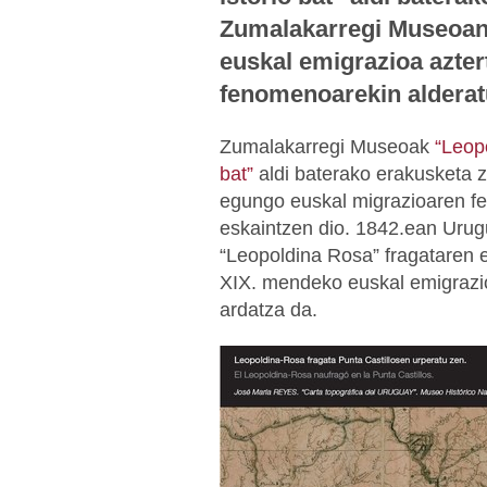
Zumalakarregi Museoan
euskal emigrazioa azte
fenomenoarekin alderat
Zumalakarregi Museoak
“Leop
bat”
aldi baterako erakusketa 
egungo euskal migrazioaren fe
eskaintzen dio. 1842.ean Urug
“Leopoldina Rosa” fragataren 
XIX. mendeko euskal emigrazi
ardatza da.