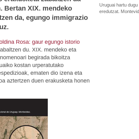
Uruguai hartu dugu
. Bertan XIX. mendeko
eredutzat. Montevi
rtzen da, egungo immigrazio
uz.
oldina Rosa: gaur egungo istorio
zabaltzen du. XIX. mendeko eta
nomenoari begirada bikoitza
uaiko kostan urperatutako
espedizioak, ematen dio izena eta
oa aztertzen duen erakusketa honen