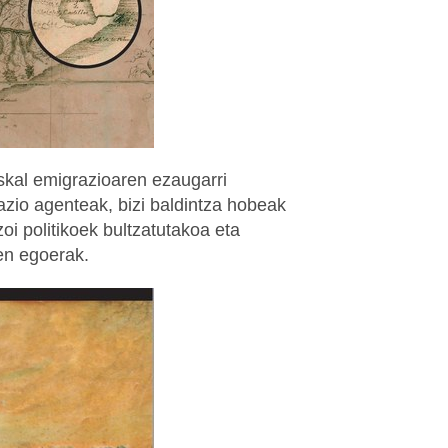
kal emigrazioaren ezaugarri
azio agenteak, bizi baldintza hobeak
zoi politikoek bultzatutakoa eta
en egoerak.