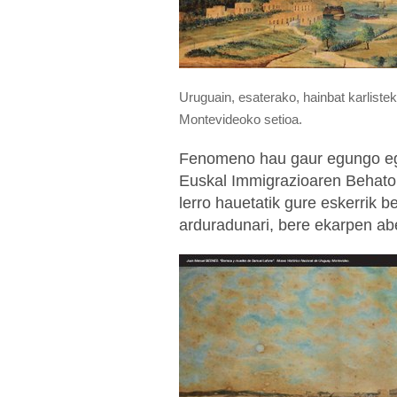
Uruguain, esaterako, hainbat karlistek 
Montevideoko setioa.
Fenomeno hau gaur egungo ego
Euskal Immigrazioaren Behatok
lerro hauetatik gure eskerrik
arduradunari, bere ekarpen abe