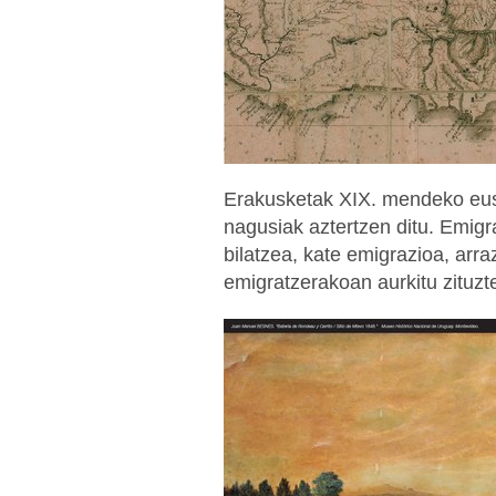
Erakusketak XIX. mendeko eus
nagusiak aztertzen ditu. Emigr
bilatzea, kate emigrazioa, arra
emigratzerakoan aurkitu zituzt