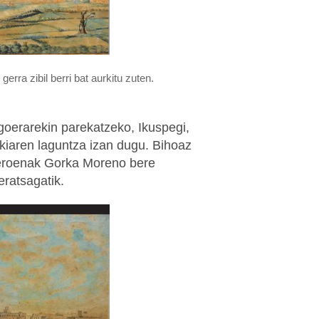
gerra zibil berri bat aurkitu zuten.
erarekin parekatzeko, Ikuspegi,
iaren laguntza izan dugu. Bihoaz
 beroenak Gorka Moreno bere
ratsagatik.