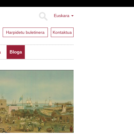
Euskara
Harpidetu buletinera
Kontaktua
a
Bloga