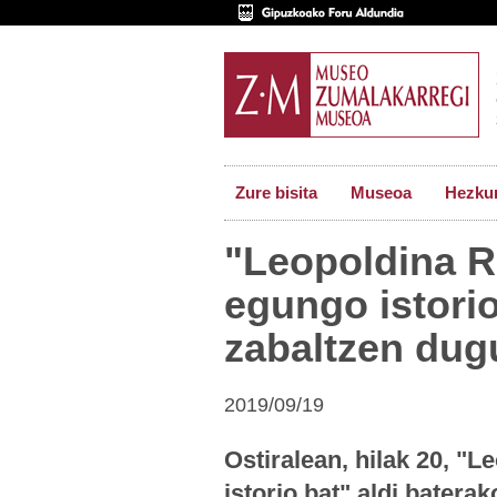
Zure bisita
Museoa
Hezkun
"Leopoldina R
egungo istori
zabaltzen dug
2019/09/19
Ostiralean, hilak 20, "
istorio bat" aldi batera