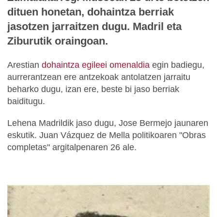
dituen honetan, dohaintza berriak
jasotzen jarraitzen dugu. Madril eta
Ziburutik oraingoan.
Arestian
dohaintza egileei omenaldia
egin badiegu,
aurrerantzean ere antzekoak antolatzen jarraitu
beharko dugu, izan ere, beste bi jaso berriak
baiditugu.
Lehena Madrildik jaso dugu, Jose Bermejo jaunaren
eskutik. Juan Vázquez de Mella politikoaren "Obras
completas" argitalpenaren 26 ale.