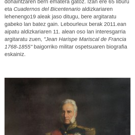
dohaintzaren berri ematera gatoz. Izan ere 65 liburu
eta
Cuadernos del Bicentenario
aldizkariaren
lehenengo19 aleak jaso ditugu, bere argitaratu
gabeko lan batez gain. Lebourleux berak 2011.ean
aipatu aldizkariaren 11. alean oso lan interesgarria
argitaratu zuen,
"Jean Harispe Mariscal de Francia
1768-1855"
baigorriko militar ospetsuaren biografia
eskainiz.