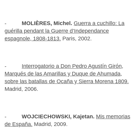
-
MOLIÈRES, Michel.
Guerra a cuchillo: La
guérilla pendant la Guerre d’Independance
espagnole, 1808-1813.
Paris, 2002.
-
Interrogatorio a Don Pedro Agustín Girón,
Marqués de las Amarillas y Duque de Ahumada,
sobre las batallas de Ocaña y Sierra Morena 1809.
Madrid, 2006.
-
WOJCIECHOWSKI, Kajetan.
Mis memorias
de España.
Madrid, 2009.