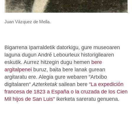
Juan Vázquez de Mella.
Bigarrena Iparraldetik datorkigu, gure museoaren
laguna dugun André Lebourleux historigilearen
eskutik. Aurrez hitzegin dugu hemen
bere
argitalpenei
buruz, baita bere lanak gurean
argitaratu ere. Alegia gure webaren "Artxibo
digitalaren"
Azterketak
sailean bere
"La expedición
francesa de 1823 a España o la cruzada de los Cien
Mil hijos de San Luis"
ikerketa sareratu genuena.