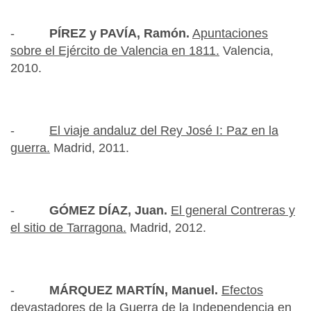
-
PÍREZ y PAVÍA, Ramón.
Apuntaciones
sobre el Ejército de Valencia en 1811.
Valencia,
2010.
-
El viaje andaluz del Rey José I: Paz en la
guerra.
Madrid, 2011.
-
GÓMEZ DÍAZ, Juan.
El general Contreras y
el sitio de Tarragona.
Madrid, 2012.
-
MÁRQUEZ MARTÍN, Manuel.
Efectos
devastadores de la Guerra de la Independencia en