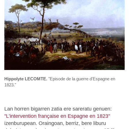
Hippolyte LECOMTE.
"Episode de la guerre d'Espagne en
1823."
Lan horren bigarren zatia ere sareratu genuen:
"L’intervention française en Espagne en 1823"
izenburupean. Oraingoan, berriz, bere liburu