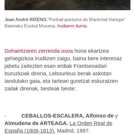
Jean André RIXENS
."Portrait postume du Maréchal Harispe"
Baionako Euskal Museoa.
Irudiaren iturria.
Dohaintzaren zerrenda osoa
hona ekartzea
gehiegizkoa iruditzen zaigu, baina bere interesaz
jabetu zaitezten esan erdiak Frantsesadari
buruzkoak direna, Lebourleux berak askotan
landutako gaia, eta tartean guretzat eskuratzen
zailak direnak, besteak beste:
-
CEBALLOS-ESCALERA, Alfonso de
y
Almudena de ARTEAGA.
La Orden
Real
de
España (1808-1813).
Madrid, 1997.