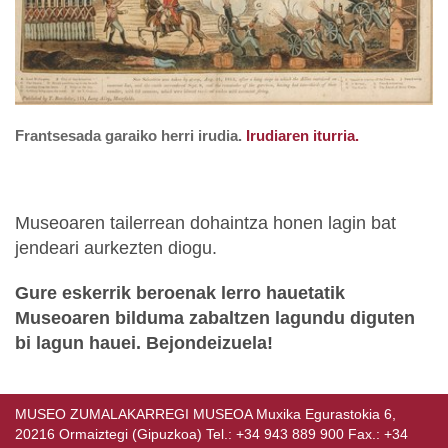
Frantsesada garaiko herri irudia.
Irudiaren iturria.
Museoaren tailerrean dohaintza honen lagin bat
jendeari aurkezten diogu.
Gure eskerrik beroenak lerro hauetatik
Museoaren bilduma zabaltzen lagundu diguten
bi lagun hauei. Bejondeizuela!
MUSEO ZUMALAKARREGI MUSEOA Muxika Egurastokia 6,
20216 Ormaiztegi (Gipuzkoa) Tel.: +34 943 889 900 Fax.: +34