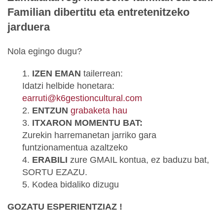
Familian dibertitu eta entretenitzeko
jarduera
Nola egingo dugu?
1.
IZEN EMAN
tailerrean:
Idatzi helbide honetara:
earruti@k6gestioncultural.com
2.
ENTZUN
grabaketa hau
3.
ITXARON MOMENTU BAT:
Zurekin harremanetan jarriko gara
funtzionamentua azaltzeko
4.
ERABILI
zure GMAIL kontua, ez baduzu bat,
SORTU EZAZU.
5. Kodea bidaliko dizugu
GOZATU ESPERIENTZIAZ !