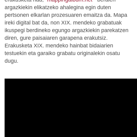
argazkiekin elikatzeko ahalegina egin duten
pertsonen elkarlan prozesuaren emaitza da. Mapa
ireki digital bat da, non XIX. mendeko grabatuak
ikuspegi berdineko egungo argazkiekin parekatzen
diren, gure paisaiaren garapena erakutsiz.
Erakusketa XIX. mendeko hainbat bidaiarien
testuekin eta garaiko grabatu originalekin osatu
dugu.