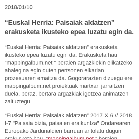
2018/01/10
“Euskal Herria: Paisaiak aldatzen”
erakusketa ikusteko epea luzatu egin da.
“Euskal Herria: Paisaiak aldatzen” erakusketa
ikusteko epea luzatu egin da. Erakusketa hau
“mappingalbum.net ” beraien argazkiekin elikatzeko
ahalegina egin duten pertsonen elkarlan
prozesuaren emaitza da. Gogorarazten dizuegu ere
mappingalbum.net proiektuak martxan jarraitzen
duela, beraz, bertara argazkiak igotzea animatzen
zaituztegu.
“Euskal Herria: Paisaiak aldatzen” 2017-X-6 // 2018-
I-7 "Paisaia bizia, paisaien eraikuntza" Ondarearen
Europako Jardunaldien barruan antolatu dugun
erakusketa hau, “
mappingalbum.net
” beraien