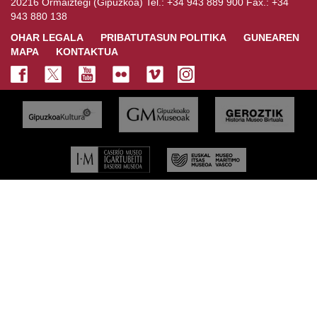
20216 Ormaiztegi (Gipuzkoa) Tel.: +34 943 889 900 Fax.: +34
943 880 138
OHAR LEGALA
PRIBATUTASUN POLITIKA
GUNEAREN
MAPA
KONTAKTUA