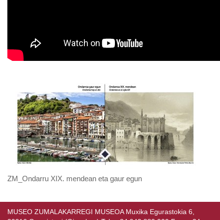
ZM_Ondarru XIX. mendean eta gaur egun
MUSEO ZUMALAKARREGI MUSEOA Muxika Egurastokia 6,