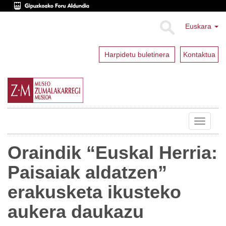
Euskara
Harpidetu buletinera
Kontaktua
Toggle
navigat
Oraindik “Euskal Herria:
Paisaiak aldatzen”
erakusketa ikusteko
aukera daukazu