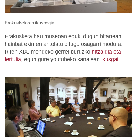
Erakusketaren ikuspegia.
Erakusketa hau museoan eduki dugun bitartean
hainbat ekimen antolatu ditugu osagarri modura.
Rifen XIX. mendeko gerrei buruzko
hitzaldia eta
tertulia
, egun gure youtubeko kanalean
ikusgai
.