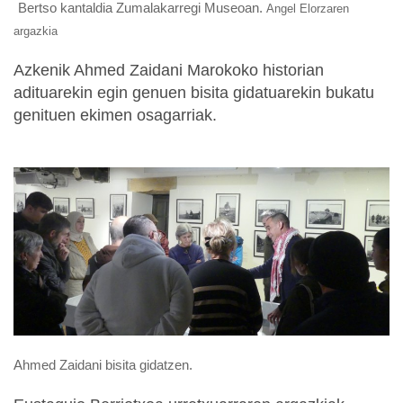
Bertso kantaldia Zumalakarregi Museoan.
Angel Elorzaren
argazkia
Azkenik Ahmed Zaidani Marokoko historian
adituarekin egin genuen bisita gidatuarekin bukatu
genituen ekimen osagarriak.
Ahmed Zaidani bisita gidatzen.