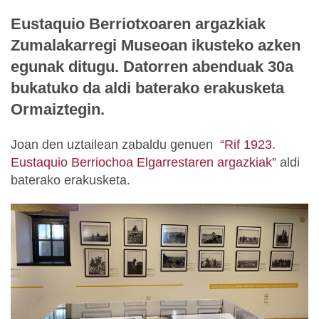
Eustaquio Berriotxoaren argazkiak
Zumalakarregi Museoan ikusteko azken
egunak ditugu. Datorren abenduak 30a
bukatuko da aldi baterako erakusketa
Ormaiztegin.
Joan den uztailean zabaldu genuen
“Rif 1923.
Eustaquio Berriochoa Elgarrestaren argazkiak”
aldi
baterako erakusketa.