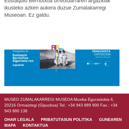
Eustaquio Berriotxoa urretxuarraren argazkiak
ikusteko azken aukera duzue Zumalakarregi
Museoan. Ez galdu.
MUSEO ZUMALAKARREGI MUSEOA Muxika Egurastokia 6,
20216 Ormaiztegi (Gipuzkoa) Tel.: +34 943 889 900 Fax.: +34
943 880 138
OHAR LEGALA
PRIBATUTASUN POLITIKA
GUNEAREN
MAPA
KONTAKTUA