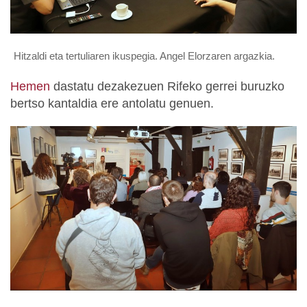
Hitzaldi eta tertuliaren ikuspegia. Angel Elorzaren argazkia.
Hemen
dastatu dezakezuen Rifeko gerrei buruzko
bertso kantaldia ere antolatu genuen.