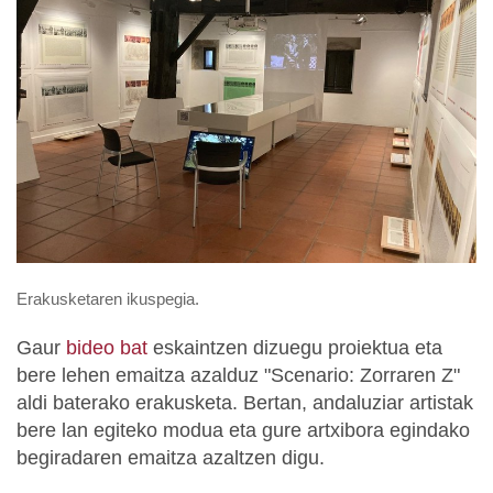
Erakusketaren ikuspegia.
Gaur
bideo bat
eskaintzen dizuegu proiektua eta
bere lehen emaitza azalduz "Scenario: Zorraren Z"
aldi baterako erakusketa. Bertan, andaluziar artistak
bere lan egiteko modua eta gure artxibora egindako
begiradaren emaitza azaltzen digu.