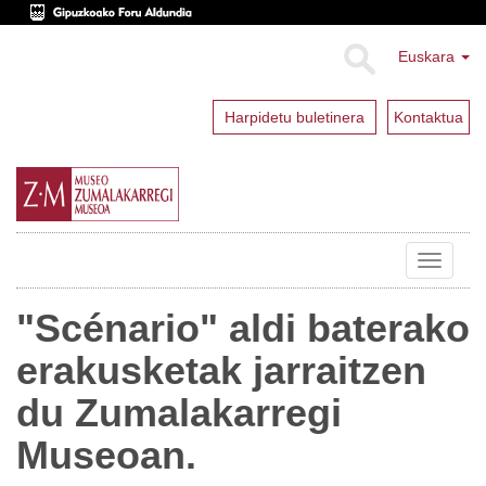
Euskara
Harpidetu buletinera
Kontaktua
Toggle
navigat
"Scénario" aldi baterako
erakusketak jarraitzen
du Zumalakarregi
Museoan.