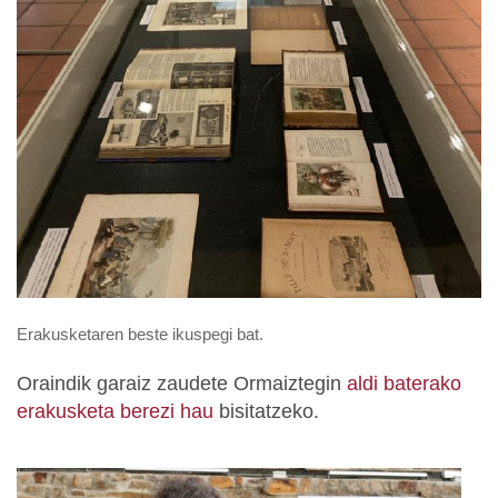
Erakusketaren beste ikuspegi bat.
Oraindik garaiz zaudete Ormaiztegin
aldi baterako
erakusketa berezi hau
bisitatzeko.