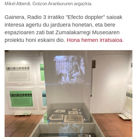
Mikel Alberdi. Gotzon Aranbururen argazkia.
Gainera, Radio 3 irratiko "Efecto doppler" saioak
interesa agertu du jarduera honetan, eta bere
espazioaren zati bat Zumalakarregi Museoaren
proiektu honi eskaini dio.
Hona hemen irratsaioa.