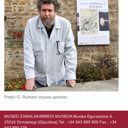
Pedro G. Romero museo aurrean.
MUSEO ZUMALAKARREGI MUSEOA Muxika Egurastokia 6,
20216 Ormaiztegi (Gipuzkoa) Tel.: +34 943 889 900 Fax.: +34
943 880 138