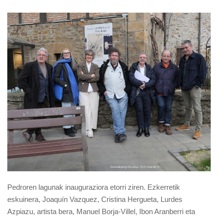
Pedroren lagunak inauguraziora etorri ziren. Ezkerretik
eskuinera, Joaquín Vazquez, Cristina Hergueta, Lurdes
Azpiazu, artista bera, Manuel Borja-Villel, Ibon Aranberri eta