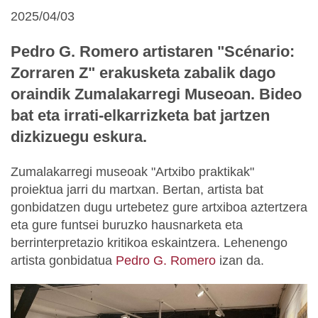
2025/04/03
Pedro G. Romero artistaren "Scénario:
Zorraren Z" erakusketa zabalik dago
oraindik Zumalakarregi Museoan. Bideo
bat eta irrati-elkarrizketa bat jartzen
dizkizuegu eskura.
Zumalakarregi museoak "Artxibo praktikak"
proiektua jarri du martxan. Bertan, artista bat
gonbidatzen dugu urtebetez gure artxiboa aztertzera
eta gure funtsei buruzko hausnarketa eta
berrinterpretazio kritikoa eskaintzera. Lehenengo
artista gonbidatua
Pedro G. Romero
izan da.