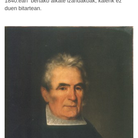
1840.ean bertako alkate izandakoak, kalerik ez
duen bitartean.