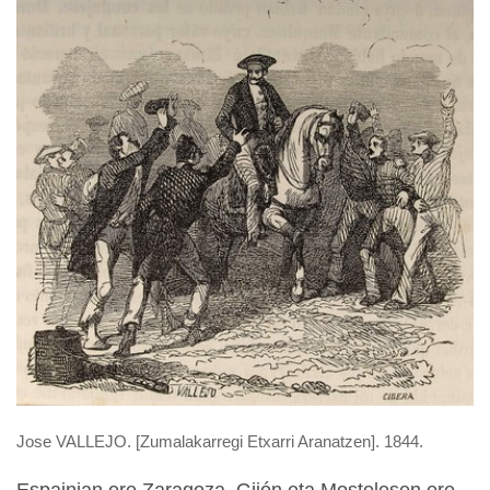
Jose VALLEJO. [Zumalakarregi Etxarri Aranatzen]. 1844.
Espainian ere Zaragoza, Gijón eta Mostolesen ere