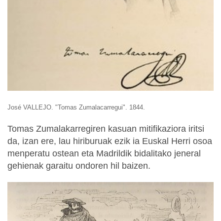
José VALLEJO.
"Tomas Zumalacarregui". 1844.
Tomas Zumalakarregiren kasuan mitifikaziora iritsi
da, izan ere, lau hiriburuak ezik ia Euskal Herri osoa
menperatu ostean eta Madrildik bidalitako jeneral
gehienak garaitu ondoren hil baizen.