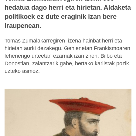
hedatua dago herri eta hirietan. Aldaketa
politikoek ez dute eraginik izan bere
iraupenean.
Tomas Zumalakarregiren izena hainbat herri eta
hirietan aurki dezakegu. Gehienetan Frankismoaren
lehenengo urteetan ezarriak izan ziren. Bilbo eta
Donostian, zalantzarik gabe, bertako karlistak pozik
uzteko asmoz.