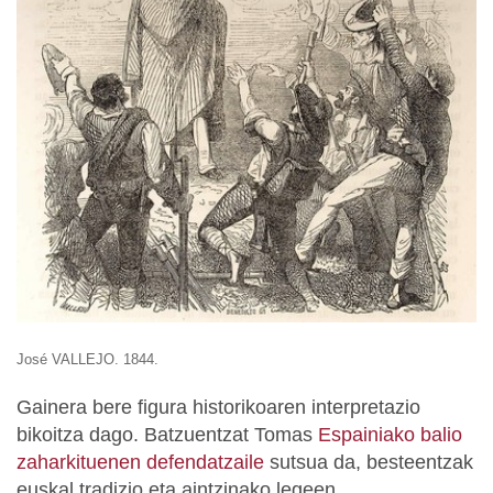
José VALLEJO. 1844.
Gainera bere figura historikoaren interpretazio
bikoitza dago. Batzuentzat Tomas
Espainiako balio
zaharkituenen defendatzaile
sutsua da, besteentzak
euskal tradizio eta aintzinako legeen