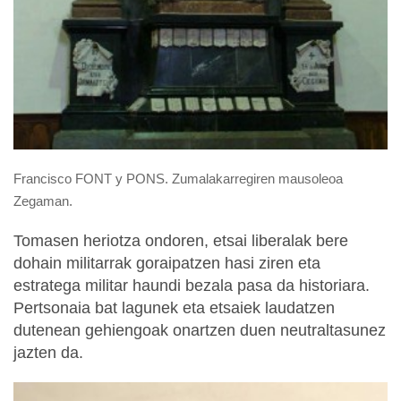
Francisco FONT y PONS.
Zumalakarregiren mausoleoa
Zegaman.
Tomasen heriotza ondoren, etsai liberalak bere
dohain militarrak goraipatzen hasi ziren eta
estratega militar haundi bezala pasa da historiara.
Pertsonaia bat lagunek eta etsaiek laudatzen
dutenean gehiengoak onartzen duen neutraltasunez
jazten da.