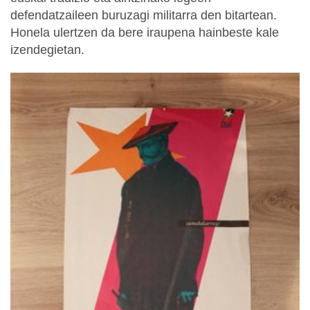
defendatzaileen buruzagi militarra den bitartean.
Honela ulertzen da bere iraupena hainbeste kale
izendegietan.