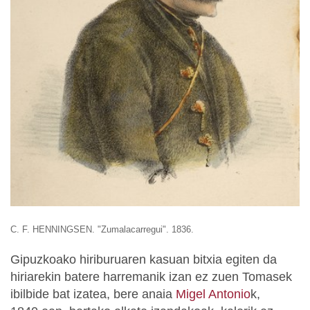
C. F. HENNINGSEN. "Zumalacarregui". 1836.
Gipuzkoako hiriburuaren kasuan bitxia egiten da
hiriarekin batere harremanik izan ez zuen Tomasek
ibilbide bat izatea, bere anaia
Migel Antonio
k,