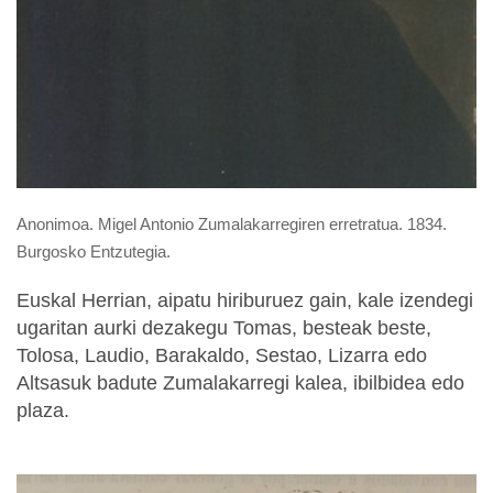
Anonimoa. Migel Antonio Zumalakarregiren erretratua. 1834.
Burgosko Entzutegia.
Euskal Herrian, aipatu hiriburuez gain, kale izendegi
ugaritan aurki dezakegu Tomas, besteak beste,
Tolosa, Laudio, Barakaldo, Sestao, Lizarra edo
Altsasuk badute Zumalakarregi kalea, ibilbidea edo
plaza.