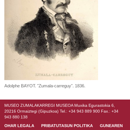
Adolphe BAYOT. "Zumala-carreguy". 1836.
MUSEO ZUMALAKARREGI MUSEOA Muxika Egurastokia 6,
20216 Ormaiztegi (Gipuzkoa) Tel.: +34 943 889 900 Fax.: +34
943 880 138
OHAR LEGALA
PRIBATUTASUN POLITIKA
GUNEAREN