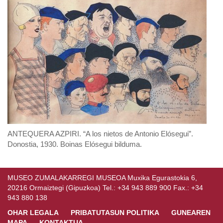
ANTEQUERA AZPIRI. “A los nietos de Antonio Elósegui”.
Donostia, 1930. Boinas Elósegui bilduma.
MUSEO ZUMALAKARREGI MUSEOA Muxika Egurastokia 6,
20216 Ormaiztegi (Gipuzkoa) Tel.: +34 943 889 900 Fax.: +34
943 880 138
OHAR LEGALA
PRIBATUTASUN POLITIKA
GUNEAREN
MAPA
KONTAKTUA