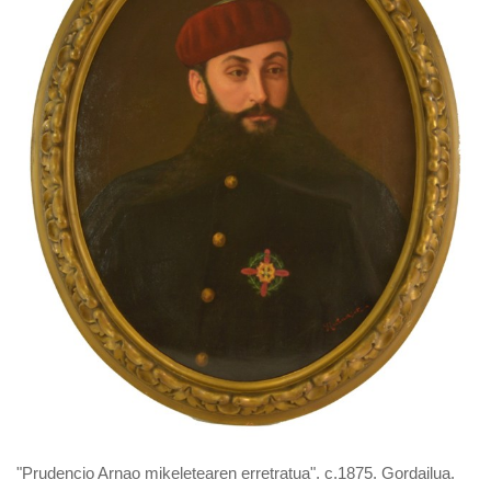
"Prudencio Arnao mikeletearen erretratua". c.1875. Gordailua.