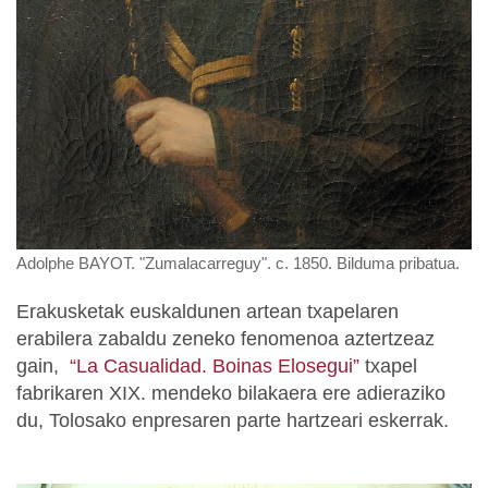
Adolphe BAYOT. "Zumalacarreguy". c. 1850. Bilduma pribatua.
Erakusketak euskaldunen artean txapelaren
erabilera zabaldu zeneko fenomenoa aztertzeaz
gain,
“La Casualidad. Boinas Elosegui”
txapel
fabrikaren XIX. mendeko bilakaera ere adieraziko
du, Tolosako enpresaren parte hartzeari eskerrak.