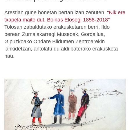
Arestian gune honetan bertan izan zenuten
"Nik ere
txapela maite dut. Boinas Elosegi 1858-2018"
Tolosan zabaldutako erakusketaren berri. Ildo
berean Zumalakarregi Museoak, Gordailua,
Gipuzkoako Ondare Bildumen Zentroarekin
lankidetzan, antolatu du aldi baterako erakusketa
hau.