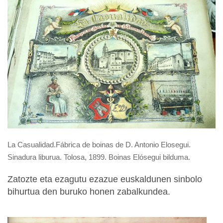
La Casualidad.Fábrica de boinas de D. Antonio Elosegui.
Sinadura liburua. Tolosa, 1899. Boinas Elósegui bilduma.
Zatozte eta ezagutu ezazue euskaldunen sinbolo
bihurtua den buruko honen zabalkundea.