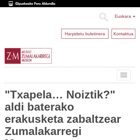
Euskara
Harpidetu buletinera
Kontaktua
Toggle
navigat
"Txapela… Noiztik?"
aldi baterako
erakusketa zabaltzear
Zumalakarregi