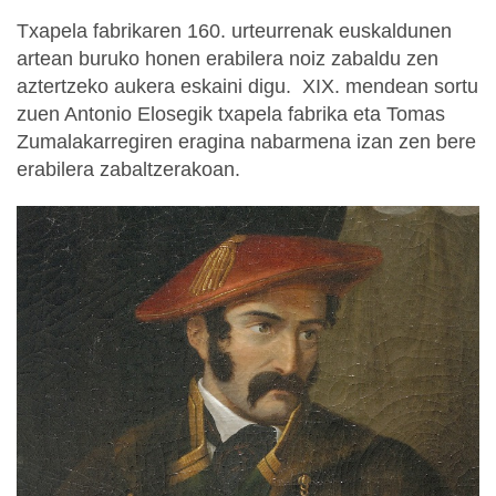
Txapela fabrikaren 160. urteurrenak euskaldunen
artean buruko honen erabilera noiz zabaldu zen
aztertzeko aukera eskaini digu. XIX. mendean sortu
zuen Antonio Elosegik txapela fabrika eta Tomas
Zumalakarregiren eragina nabarmena izan zen bere
erabilera zabaltzerakoan.