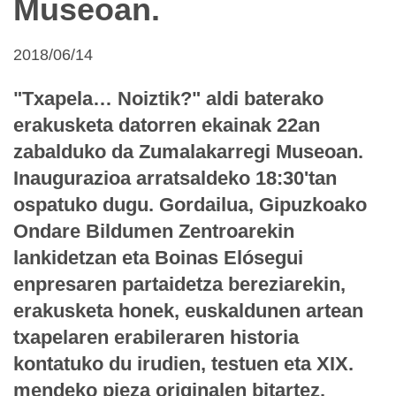
Museoan.
2018/06/14
"Txapela… Noiztik?" aldi baterako
erakusketa datorren ekainak 22an
zabalduko da Zumalakarregi Museoan.
Inaugurazioa arratsaldeko 18:30'tan
ospatuko dugu. Gordailua, Gipuzkoako
Ondare Bildumen Zentroarekin
lankidetzan eta Boinas Elósegui
enpresaren partaidetza bereziarekin,
erakusketa honek, euskaldunen artean
txapelaren erabileraren historia
kontatuko du irudien, testuen eta XIX.
mendeko pieza originalen bitartez.