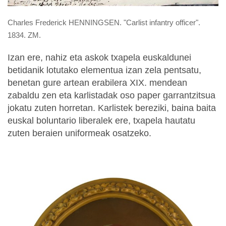
Charles Frederick HENNINGSEN. "Carlist infantry officer".
1834. ZM.
Izan ere,
nahiz eta askok txapela euskaldunei
betidanik lotutako elementua izan zela pentsatu,
benetan gure artean erabilera XIX. mendean
zabaldu zen eta karlistadak oso paper garrantzitsua
jokatu zuten horretan. Karlistek bereziki, baina baita
euskal boluntario liberalek ere, txapela hautatu
zuten beraien uniformeak osatzeko.