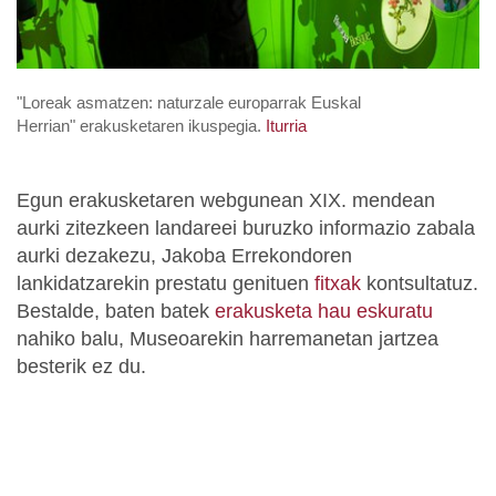
"Loreak asmatzen: naturzale europarrak Euskal
Herrian" erakusketaren ikuspegia.
Iturria
Egun erakusketaren webgunean XIX. mendean
aurki zitezkeen landareei buruzko informazio zabala
aurki dezakezu, Jakoba Errekondoren
lankidatzarekin prestatu genituen
fitxak
kontsultatuz.
Bestalde, baten batek
erakusketa hau eskuratu
nahiko balu, Museoarekin harremanetan jartzea
besterik ez du.