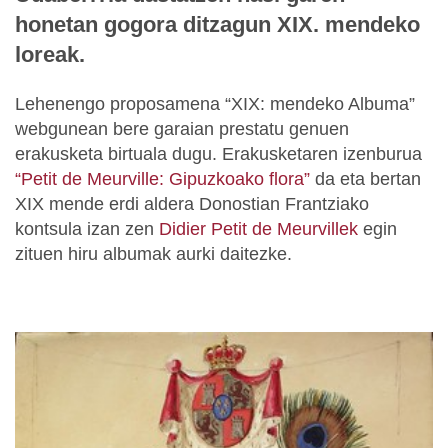
honetan gogora ditzagun XIX. mendeko
loreak.
Lehenengo proposamena “XIX: mendeko Albuma”
webgunean bere garaian prestatu genuen
erakusketa birtuala dugu. Erakusketaren izenburua
“Petit de Meurville: Gipuzkoako flora”
da eta bertan
XIX mende erdi aldera Donostian Frantziako
kontsula izan zen
Didier Petit de Meurvillek
egin
zituen hiru albumak aurki daitezke.