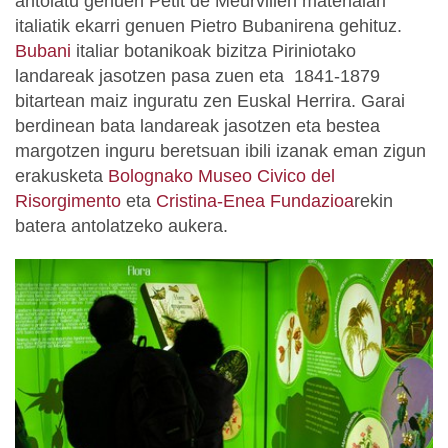
antolatu genuen Petit de Meurvillen materialari
italiatik ekarri genuen Pietro Bubanirena gehituz.
Bubani
italiar botanikoak bizitza Piriniotako
landareak jasotzen pasa zuen eta 1841-1879
bitartean maiz inguratu zen Euskal Herrira. Garai
berdinean bata landareak jasotzen eta bestea
margotzen inguru beretsuan ibili izanak eman zigun
erakusketa
Bolognako Museo Civico del
Risorgimento
eta
Cristina-Enea Fundazioa
rekin
batera antolatzeko aukera.