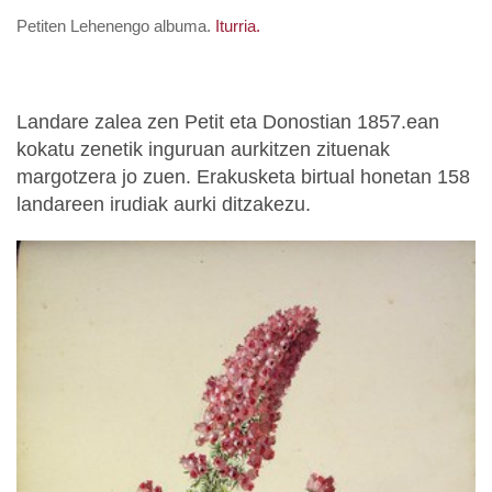
Petiten Lehenengo albuma.
Iturria.
Landare zalea zen Petit eta Donostian 1857.ean
kokatu zenetik inguruan aurkitzen zituenak
margotzera jo zuen. Erakusketa birtual honetan 158
landareen irudiak aurki ditzakezu.