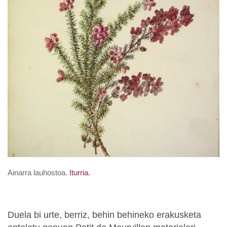
Ainarra lauhostoa.
Iturria.
Duela bi urte, berriz, behin behineko erakusketa