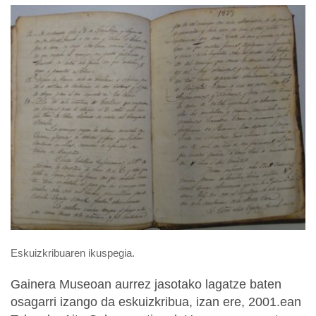
Eskuizkribuaren ikuspegia.
Gainera Museoan aurrez jasotako lagatze baten
osagarri izango da eskuizkribua, izan ere, 2001.ean