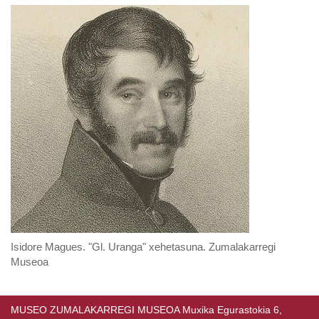
Isidore Magues. "Gl. Uranga" xehetasuna. Zumalakarregi
Museoa
MUSEO ZUMALAKARREGI MUSEOA Muxika Egurastokia 6,