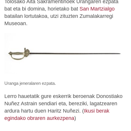
Tolosako Aita Sakramentinoek Urangaren ezpata
bat eta bi domina, horietako bat
San Martzialgo
batailan lortutakoa, utzi zituzten Zumalakarregi
Museoan.
Uranga jeneralaren ezpata.
Lerro hauetatik gure eskerrik beroenak Donostiako
Nuñez Astrain sendiari eta, bereziki, lagatzearen
ardura hartu duen Haritz Nuñezi. (
Ikusi berak
egindako obraren aurkezpena
)