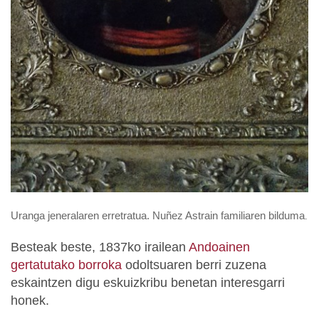
Uranga jeneralaren erretratua. Nuñez Astrain familiaren bilduma
.
Besteak beste, 1837ko irailean
Andoainen
gertatutako borroka
odoltsuaren berri zuzena
eskaintzen digu eskuizkribu benetan interesgarri
honek.