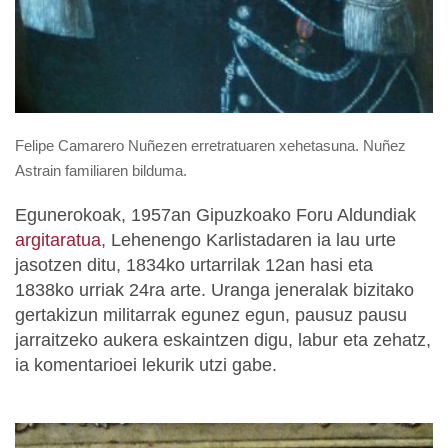
Felipe Camarero Nuñezen erretratuaren xehetasuna. Nuñez
Astrain familiaren bilduma.
Egunerokoak, 1957an Gipuzkoako Foru Aldundiak
argitaratua
, Lehenengo Karlistadaren ia lau urte
jasotzen ditu, 1834ko urtarrilak 12an hasi eta
1838ko urriak 24ra arte. Uranga jeneralak bizitako
gertakizun militarrak egunez egun, pausuz pausu
jarraitzeko aukera eskaintzen digu, labur eta zehatz,
ia komentarioei lekurik utzi gabe.