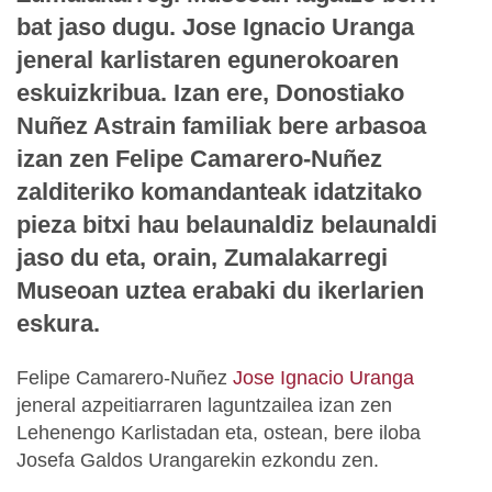
bat jaso dugu. Jose Ignacio Uranga
jeneral karlistaren egunerokoaren
eskuizkribua. Izan ere, Donostiako
Nuñez Astrain familiak bere arbasoa
izan zen Felipe Camarero-Nuñez
zalditeriko komandanteak idatzitako
pieza bitxi hau belaunaldiz belaunaldi
jaso du eta, orain, Zumalakarregi
Museoan uztea erabaki du ikerlarien
eskura.
Felipe Camarero-Nuñez
Jose Ignacio Uranga
jeneral azpeitiarraren laguntzailea izan zen
Lehenengo Karlistadan eta, ostean, bere iloba
Josefa Galdos Urangarekin ezkondu zen.