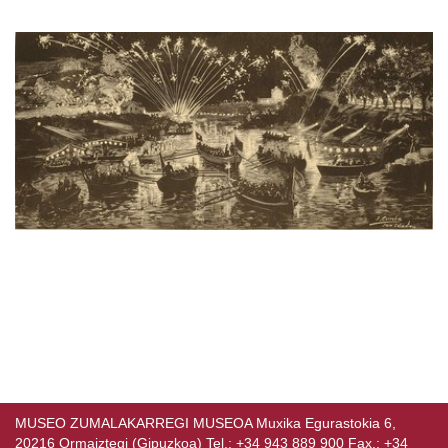
MUSEO ZUMALAKARREGI MUSEOA Muxika Egurastokia 6,
20216 Ormaiztegi (Gipuzkoa) Tel.: +34 943 889 900 Fax.: +34