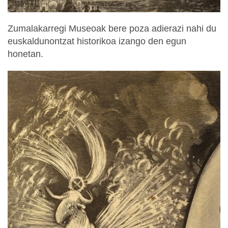
Zumalakarregi Museoak bere poza adierazi nahi du
euskaldunontzat historikoa izango den egun
honetan.