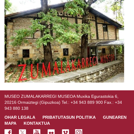
MUSEO ZUMALAKARREGI MUSEOA Muxika Egurastokia 6,
20216 Ormaiztegi (Gipuzkoa) Tel.: +34 943 889 900 Fax.: +34
943 880 138
OHAR LEGALA
PRIBATUTASUN POLITIKA
GUNEAREN
MAPA
KONTAKTUA