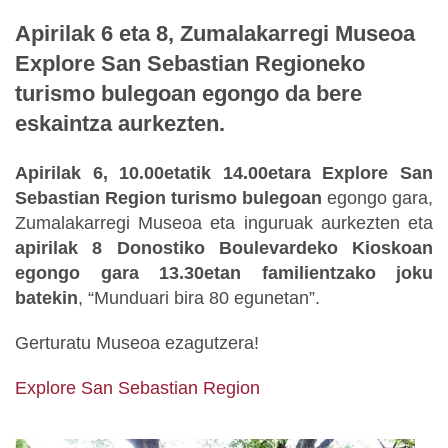
Apirilak 6 eta 8, Zumalakarregi Museoa
Explore San Sebastian Regioneko
turismo bulegoan egongo da bere
eskaintza aurkezten.
Apirilak 6, 10.00etatik 14.00etara Explore San
Sebastian Region turismo bulegoan
egongo gara,
Zumalakarregi Museoa eta inguruak aurkezten eta
apirilak 8 Donostiko Boulevardeko Kioskoan
egongo gara 13.30etan familientzako joku
batekin
, “Munduari bira 80 egunetan”.
Gerturatu Museoa ezagutzera!
Explore San Sebastian Region