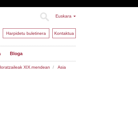
Euskara
Harpidetu buletinera
Kontaktua
a
Bloga
ratzaileak XIX.mendean
Asia