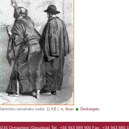
Jatorrizko tamainako irudia:
11 KB
|
Ikusi
Deskargatu
Ormaiztegi (Gipuzkoa) Tel.: +34 943 889 900 Fax.: +34 943 880 