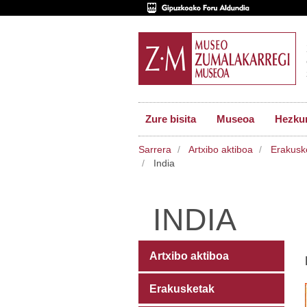
Zure bisita
Museoa
Hezkun
Sarrera
Artxibo aktiboa
Erakusk
India
INDIA
Artxibo aktiboa
Erakusketak