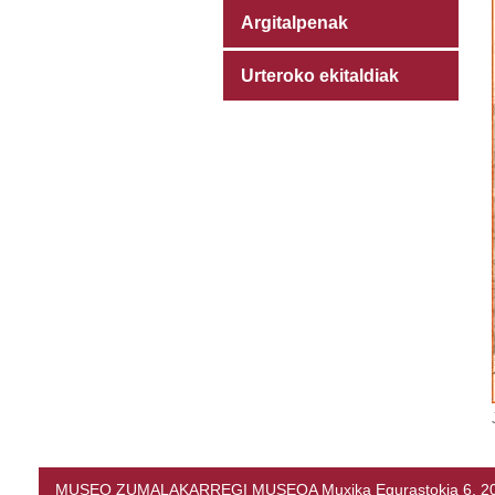
Argitalpenak
Urteroko ekitaldiak
MUSEO ZUMALAKARREGI MUSEOA Muxika Egurastokia 6, 20216 