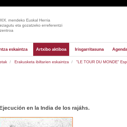
XIX. mendeko Euskal Herria
ezagutu eta gozatzeko erreferentzi
zentroa
tza eskaintza
Artxibo aktiboa
Irisgarritasuna
Agend
etak
Erakusketa ibiltarien eskaintza
"LE TOUR DU MONDE" Esplo
Ejecución en la India de los rajáhs.