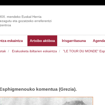
XIX. mendeko Euskal Herria
ezagutu eta gozatzeko erreferentzi
zentroa
tza eskaintza
Artxibo aktiboa
Irisgarritasuna
Agend
etak
Erakusketa ibiltarien eskaintza
"LE TOUR DU MONDE" Esplo
Esphigmenouko komentua (Grezia).