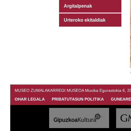
Argitalpenak
Urteroko ekitaldiak
MUSEO ZUMALAKARREGI MUSEOA Muxika Egurastokia 6, 20216 
OHAR LEGALA
PRIBATUTASUN POLITIKA
GUNEARE