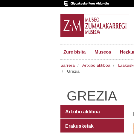
Zure bisita
Museoa
Hezkun
Sarrera
Artxibo aktiboa
Erakusk
Grezia
GREZIA
Artxibo aktiboa
Erakusketak