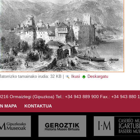
Jatorrizko tamainako irudia:
32 KB
|
Ikusi
Deskargatu
Ormaiztegi (Gipuzkoa) Tel.: +34 943 889 900 Fax.: +34 943 880 
N MAPA
KONTAKTUA