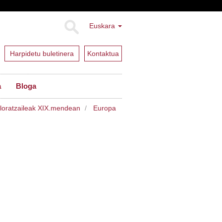
Euskara
Harpidetu buletinera
Kontaktua
a
Bloga
ratzaileak XIX.mendean
Europa