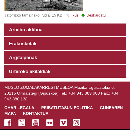
Jatorrizko tamainako irudia:
15 KB
|
Ikusi
Deskargatu
Artxibo aktiboa
Erakusketak
Argitalpenak
Urteroko ekitaldiak
MUSEO ZUMALAKARREGI MUSEOA Muxika Egurastokia 6,
20216 Ormaiztegi (Gipuzkoa) Tel.: +34 943 889 900 Fax.: +34
943 880 138
OHAR LEGALA
PRIBATUTASUN POLITIKA
GUNEAREN
MAPA
KONTAKTUA