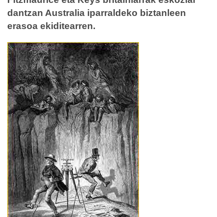
dantzan Australia iparraldeko biztanleen
erasoa ekiditearren.