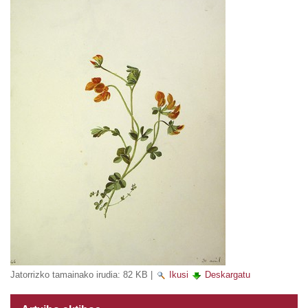
Jatorrizko tamainako irudia:
82 KB
|
Ikusi
Deskargatu