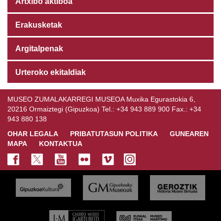
Artxibo aktiboa
Erakusketak
Argitalpenak
Urteroko ekitaldiak
MUSEO ZUMALAKARREGI MUSEOA Muxika Egurastokia 6,
20216 Ormaiztegi (Gipuzkoa) Tel.: +34 943 889 900 Fax.: +34
943 880 138
OHAR LEGALA
PRIBATUTASUN POLITIKA
GUNEAREN
MAPA
KONTAKTUA