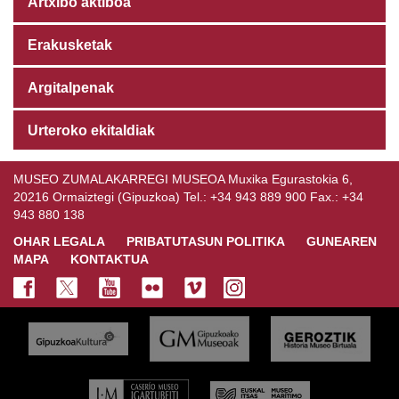
Artxibo aktiboa
Erakusketak
Argitalpenak
Urteroko ekitaldiak
MUSEO ZUMALAKARREGI MUSEOA Muxika Egurastokia 6,
20216 Ormaiztegi (Gipuzkoa) Tel.: +34 943 889 900 Fax.: +34
943 880 138
OHAR LEGALA
PRIBATUTASUN POLITIKA
GUNEAREN
MAPA
KONTAKTUA