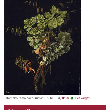
Jatorrizko tamainako irudia:
169 KB
|
Ikusi
Deskargatu