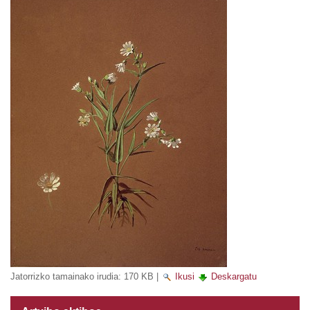
Jatorrizko tamainako irudia:
170 KB
|
Ikusi
Deskargatu