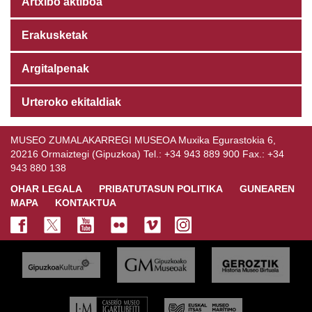
Artxibo aktiboa
Erakusketak
Argitalpenak
Urteroko ekitaldiak
MUSEO ZUMALAKARREGI MUSEOA Muxika Egurastokia 6,
20216 Ormaiztegi (Gipuzkoa) Tel.: +34 943 889 900 Fax.: +34
943 880 138
OHAR LEGALA
PRIBATUTASUN POLITIKA
GUNEAREN
MAPA
KONTAKTUA