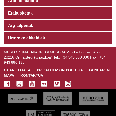
Artxibo aktiboa
Erakusketak
Argitalpenak
Urteroko ekitaldiak
MUSEO ZUMALAKARREGI MUSEOA Muxika Egurastokia 6,
20216 Ormaiztegi (Gipuzkoa) Tel.: +34 943 889 900 Fax.: +34
943 880 138
OHAR LEGALA
PRIBATUTASUN POLITIKA
GUNEAREN
MAPA
KONTAKTUA