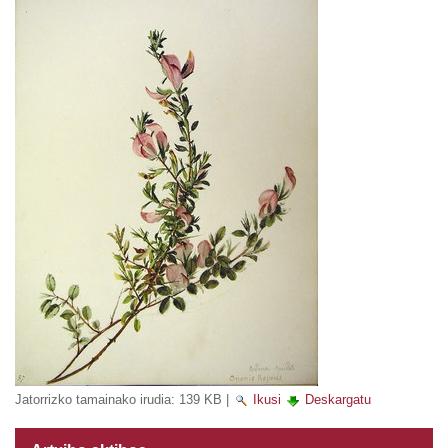
Jatorrizko tamainako irudia:
139 KB
|
Ikusi
Deskargatu