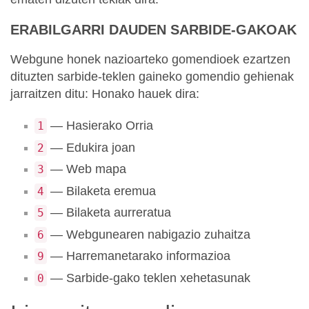
ERABILGARRI DAUDEN SARBIDE-GAKOAK
Webgune honek nazioarteko gomendioek ezartzen
dituzten sarbide-teklen gaineko gomendio gehienak
jarraitzen ditu: Honako hauek dira:
— Hasierako Orria
1
— Edukira joan
2
— Web mapa
3
— Bilaketa eremua
4
— Bilaketa aurreratua
5
— Webgunearen nabigazio zuhaitza
6
— Harremanetarako informazioa
9
— Sarbide-gako teklen xehetasunak
0