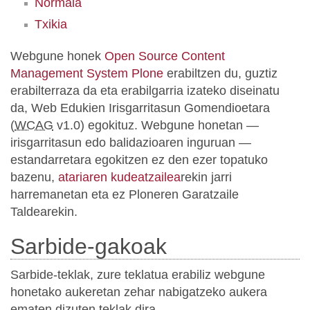
Normala
Txikia
Webgune honek
Open Source Content
Management System Plone
erabiltzen du, guztiz
erabilterraza da eta erabilgarria izateko diseinatu
da, Web Edukien Irisgarritasun Gomendioetara
(
WCAG
v1.0) egokituz. Webgune honetan —
irisgarritasun edo balidazioaren inguruan —
estandarretara egokitzen ez den ezer topatuko
bazenu,
atariaren kudeatzailea
rekin jarri
harremanetan eta ez Ploneren Garatzaile
Taldearekin.
Sarbide-gakoak
Sarbide-teklak, zure teklatua erabiliz webgune
honetako aukeretan zehar nabigatzeko aukera
ematen dizuten teklak dira.