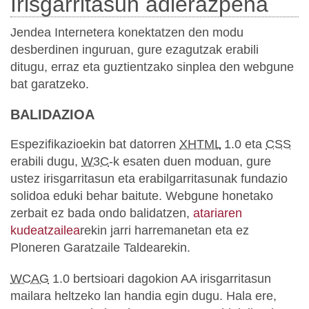
Irisgarritasun adierazpena
Jendea Internetera konektatzen den modu
desberdinen inguruan, gure ezagutzak erabili
ditugu, erraz eta guztientzako sinplea den webgune
bat garatzeko.
BALIDAZIOA
Espezifikazioekin bat datorren
XHTML
1.0 eta
CSS
erabili dugu,
W3C
-k esaten duen moduan, gure
ustez irisgarritasun eta erabilgarritasunak fundazio
solidoa eduki behar baitute. Webgune honetako
zerbait ez bada ondo balidatzen,
atariaren
kudeatzailea
rekin jarri harremanetan eta ez
Ploneren Garatzaile Taldearekin.
WCAG
1.0 bertsioari dagokion AA irisgarritasun
mailara heltzeko lan handia egin dugu. Hala ere,