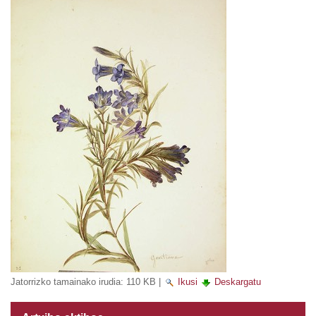
Jatorrizko tamainako irudia:
110 KB
|
Ikusi
Deskargatu