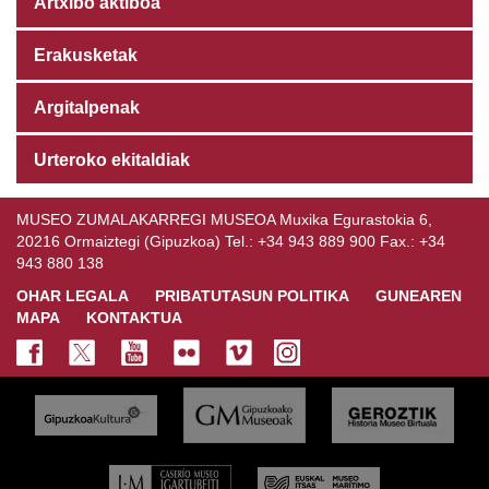
Artxibo aktiboa
Erakusketak
Argitalpenak
Urteroko ekitaldiak
MUSEO ZUMALAKARREGI MUSEOA Muxika Egurastokia 6,
20216 Ormaiztegi (Gipuzkoa) Tel.: +34 943 889 900 Fax.: +34
943 880 138
OHAR LEGALA
PRIBATUTASUN POLITIKA
GUNEAREN
MAPA
KONTAKTUA