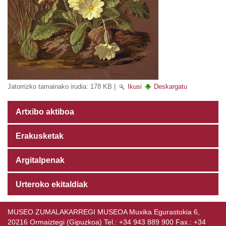
Jatorrizko tamainako irudia:
178 KB
|
Ikusi
Deskargatu
Artxibo aktiboa
Erakusketak
Argitalpenak
Urteroko ekitaldiak
MUSEO ZUMALAKARREGI MUSEOA Muxika Egurastokia 6,
20216 Ormaiztegi (Gipuzkoa) Tel.: +34 943 889 900 Fax.: +34