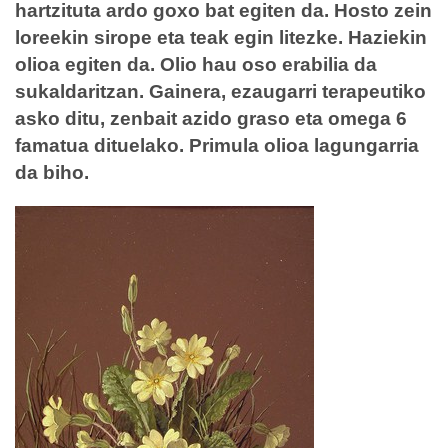
hartzituta ardo goxo bat egiten da. Hosto zein
loreekin sirope eta teak egin litezke. Haziekin
olioa egiten da. Olio hau oso erabilia da
sukaldaritzan. Gainera, ezaugarri terapeutiko
asko ditu, zenbait azido graso eta omega 6
famatua dituelako. Primula olioa lagungarria
da biho.