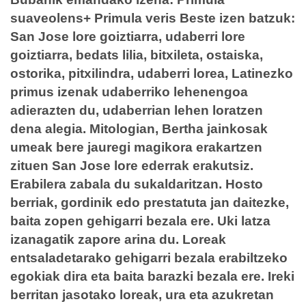
suaveolens+ Primula veris Beste izen batzuk:
San Jose lore goiztiarra, udaberri lore
goiztiarra, bedats lilia, bitxileta, ostaiska,
ostorika, pitxilindra, udaberri lorea, Latinezko
primus izenak udaberriko lehenengoa
adierazten du, udaberrian lehen loratzen
dena alegia. Mitologian, Bertha jainkosak
umeak bere jauregi magikora erakartzen
zituen San Jose lore ederrak erakutsiz.
Erabilera zabala du sukaldaritzan. Hosto
berriak, gordinik edo prestatuta jan daitezke,
baita zopen gehigarri bezala ere. Uki latza
izanagatik zapore arina du. Loreak
entsaladetarako gehigarri bezala erabiltzeko
egokiak dira eta baita barazki bezala ere. Ireki
berritan jasotako loreak, ura eta azukretan