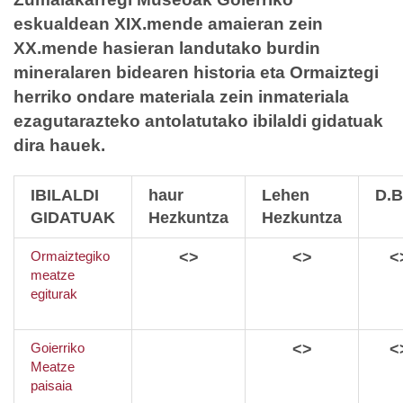
eskualdean XIX.mende amaieran zein
XX.mende hasieran landutako burdin
mineralaren bidearen historia eta Ormaiztegi
herriko ondare materiala zein inmateriala
ezagutarazteko antolatutako ibilaldi gidatuak
dira hauek.
IBILALDI
haur
Lehen
D.B
GIDATUAK
Hezkuntza
Hezkuntza
Ormaiztegiko
<>
<>
<
meatze
egiturak
Goierriko
<>
<
Meatze
paisaia