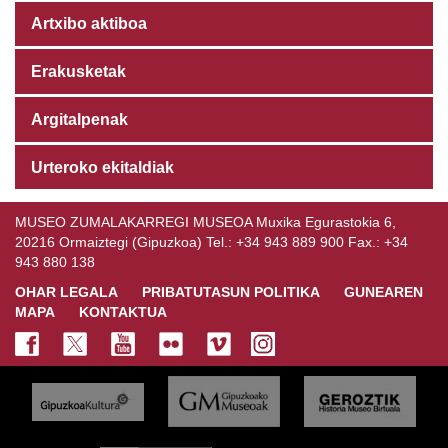
Artxibo aktiboa
Erakusketak
Argitalpenak
Urteroko ekitaldiak
MUSEO ZUMALAKARREGI MUSEOA Muxika Egurastokia 6,
20216 Ormaiztegi (Gipuzkoa) Tel.: +34 943 889 900 Fax.: +34
943 880 138
OHAR LEGALA
PRIBATUTASUN POLITIKA
GUNEAREN
MAPA
KONTAKTUA