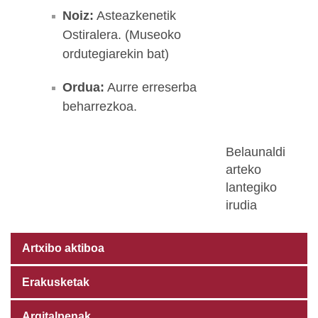
Noiz:
Asteazkenetik
Ostiralera. (Museoko
ordutegiarekin bat)
Ordua:
Aurre erreserba
beharrezkoa.
Belaunaldi
arteko
lantegiko
irudia
Artxibo aktiboa
Erakusketak
Argitalpenak