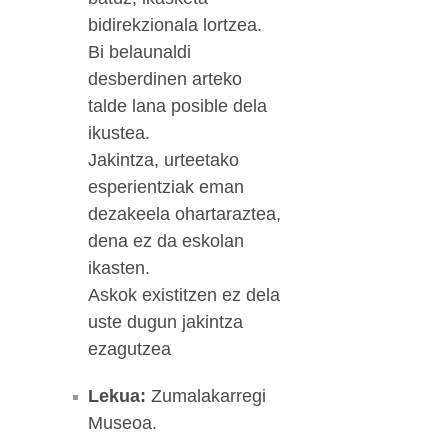
bidirekzionala lortzea.
Bi belaunaldi
desberdinen arteko
talde lana posible dela
ikustea.
Jakintza, urteetako
esperientziak eman
dezakeela ohartaraztea,
dena ez da eskolan
ikasten.
Askok existitzen ez dela
uste dugun jakintza
ezagutzea
Lekua:
Zumalakarregi
Museoa.