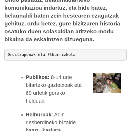
komunikazioa indartuz, eta bide batez,
belaunaldi baten zein bestearen ezagutzak
gehituz, ordu betez, gure bizitzaren historia
osatuko duen solasaldian aritzeko modu
bikaina da eskaintzen dizueguna.
Oroitzapenak eta Elkarrizketa
Publikoa:
8-14 urte
bitarteko gaztetxoak eta
60 urtetik gorako
helduak.
Helburuak
: Adin
desberdineko bi talde
batuz, ikasketa