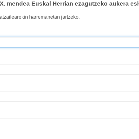
. mendea Euskal Herrian ezagutzeko aukera esk
atzailearekin harremanetan jartzeko.