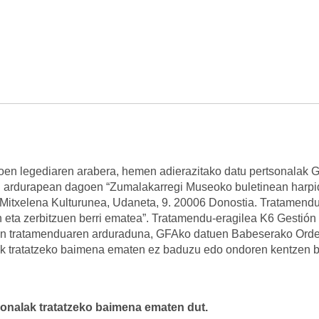
en legediaren arabera, hemen adierazitako datu pertsonalak 
n ardurapean dagoen “Zumalakarregi Museoko buletinean harpi
 Mitxelena Kulturunea, Udaneta, 9. 20006 Donostia. Tratamendu
eta zerbitzuen berri ematea”. Tratamendu-eragilea K6 Gestión 
uen tratamenduaren arduraduna, GFAko datuen Babeserako Ord
k tratatzeko baimena ematen ez baduzu edo ondoren kentzen b
tsonalak tratatzeko baimena ematen dut.