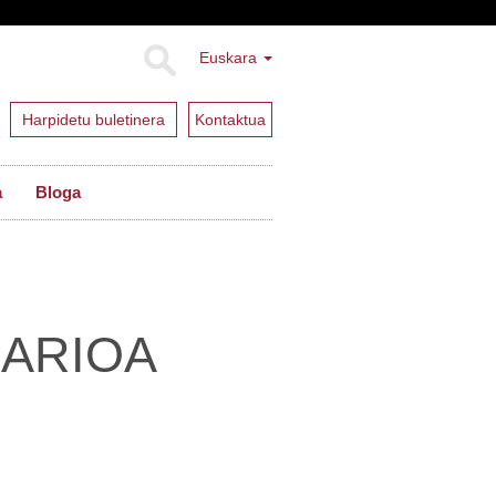
Euskara
Harpidetu buletinera
Kontaktua
a
Bloga
ARIOA