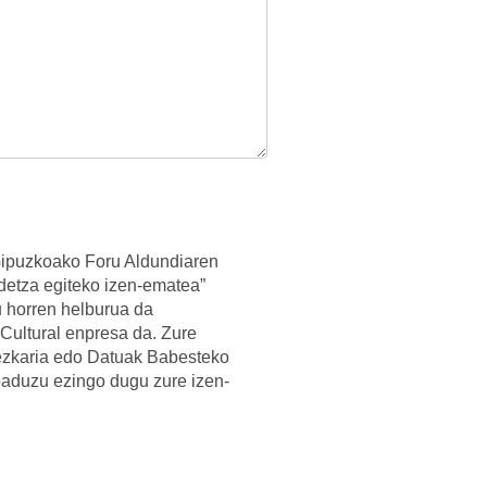
Gipuzkoako Foru Aldundiaren
detza egiteko izen-ematea”
 horren helburua da
Cultural enpresa da. Zure
ezkaria edo Datuak Babesteko
aduzu ezingo dugu zure izen-