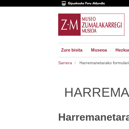
Zure bisita
Museoa
Hezkun
Sarrera
Harremanetarako formular
HARREMA
Harremanetara