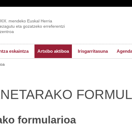
XIX. mendeko Euskal Herria
ezagutu eta gozatzeko erreferentzi
zentroa
tza eskaintza
Artxibo aktiboa
Irisgarritasuna
Agend
ioa
NETARAKO FORMUL
ko formularioa