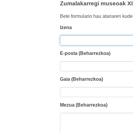
Zumalakarregi museoak XIX
Bete formulario hau atariaren kude
Izena
E-posta (Beharrezkoa)
Gaia (Beharrezkoa)
Mezua (Beharrezkoa)