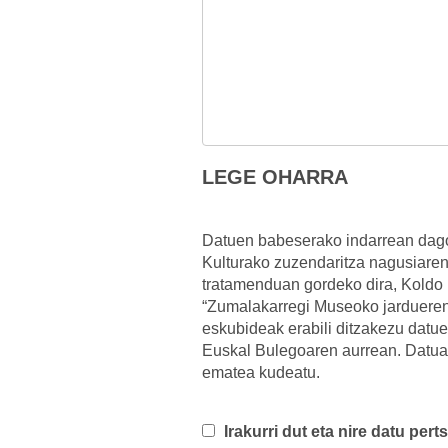
LEGE OHARRA
Datuen babeserako indarrean dago
Kulturako zuzendaritza nagusiare
tratamenduan gordeko dira, Koldo
“Zumalakarregi Museoko jardueren 
eskubideak erabili ditzakezu dat
Euskal Bulegoaren aurrean. Datua
ematea kudeatu.
Irakurri dut eta nire datu per