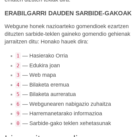
ERABILGARRI DAUDEN SARBIDE-GAKOAK
Webgune honek nazioarteko gomendioek ezartzen
dituzten sarbide-teklen gaineko gomendio gehienak
jarraitzen ditu: Honako hauek dira:
— Hasierako Orria
1
— Edukira joan
2
— Web mapa
3
— Bilaketa eremua
4
— Bilaketa aurreratua
5
— Webgunearen nabigazio zuhaitza
6
— Harremanetarako informazioa
9
— Sarbide-gako teklen xehetasunak
0