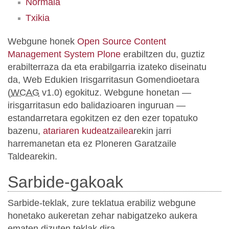
Normala
Txikia
Webgune honek
Open Source Content
Management System Plone
erabiltzen du, guztiz
erabilterraza da eta erabilgarria izateko diseinatu
da, Web Edukien Irisgarritasun Gomendioetara
(
WCAG
v1.0) egokituz. Webgune honetan —
irisgarritasun edo balidazioaren inguruan —
estandarretara egokitzen ez den ezer topatuko
bazenu,
atariaren kudeatzailea
rekin jarri
harremanetan eta ez Ploneren Garatzaile
Taldearekin.
Sarbide-gakoak
Sarbide-teklak, zure teklatua erabiliz webgune
honetako aukeretan zehar nabigatzeko aukera
ematen dizuten teklak dira.