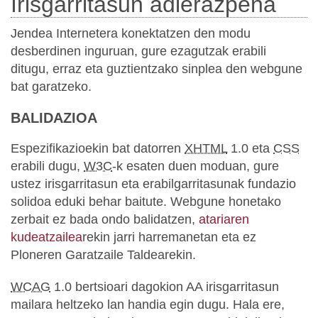
Irisgarritasun adierazpena
Jendea Internetera konektatzen den modu
desberdinen inguruan, gure ezagutzak erabili
ditugu, erraz eta guztientzako sinplea den webgune
bat garatzeko.
BALIDAZIOA
Espezifikazioekin bat datorren
XHTML
1.0 eta
CSS
erabili dugu,
W3C
-k esaten duen moduan, gure
ustez irisgarritasun eta erabilgarritasunak fundazio
solidoa eduki behar baitute. Webgune honetako
zerbait ez bada ondo balidatzen,
atariaren
kudeatzailea
rekin jarri harremanetan eta ez
Ploneren Garatzaile Taldearekin.
WCAG
1.0 bertsioari dagokion AA irisgarritasun
mailara heltzeko lan handia egin dugu. Hala ere,