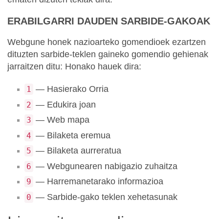
ERABILGARRI DAUDEN SARBIDE-GAKOAK
Webgune honek nazioarteko gomendioek ezartzen
dituzten sarbide-teklen gaineko gomendio gehienak
jarraitzen ditu: Honako hauek dira:
— Hasierako Orria
1
— Edukira joan
2
— Web mapa
3
— Bilaketa eremua
4
— Bilaketa aurreratua
5
— Webgunearen nabigazio zuhaitza
6
— Harremanetarako informazioa
9
— Sarbide-gako teklen xehetasunak
0