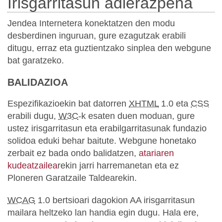
Irisgarritasun adierazpena
Jendea Internetera konektatzen den modu
desberdinen inguruan, gure ezagutzak erabili
ditugu, erraz eta guztientzako sinplea den webgune
bat garatzeko.
BALIDAZIOA
Espezifikazioekin bat datorren
XHTML
1.0 eta
CSS
erabili dugu,
W3C
-k esaten duen moduan, gure
ustez irisgarritasun eta erabilgarritasunak fundazio
solidoa eduki behar baitute. Webgune honetako
zerbait ez bada ondo balidatzen,
atariaren
kudeatzailea
rekin jarri harremanetan eta ez
Ploneren Garatzaile Taldearekin.
WCAG
1.0 bertsioari dagokion AA irisgarritasun
mailara heltzeko lan handia egin dugu. Hala ere,