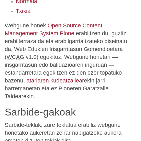
Normala
Txikia
Webgune honek
Open Source Content
Management System Plone
erabiltzen du, guztiz
erabilterraza da eta erabilgarria izateko diseinatu
da, Web Edukien Irisgarritasun Gomendioetara
(
WCAG
v1.0) egokituz. Webgune honetan —
irisgarritasun edo balidazioaren inguruan —
estandarretara egokitzen ez den ezer topatuko
bazenu,
atariaren kudeatzailea
rekin jarri
harremanetan eta ez Ploneren Garatzaile
Taldearekin.
Sarbide-gakoak
Sarbide-teklak, zure teklatua erabiliz webgune
honetako aukeretan zehar nabigatzeko aukera
ematen dizuten teklak dira.