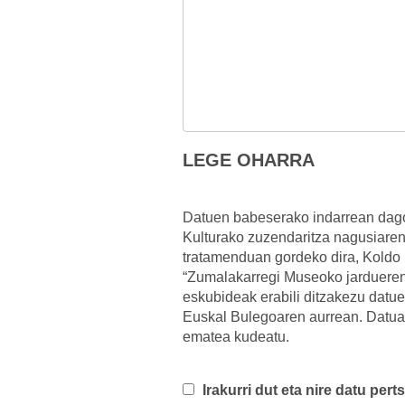
LEGE OHARRA
Datuen babeserako indarrean dago
Kulturako zuzendaritza nagusiare
tratamenduan gordeko dira, Koldo
“Zumalakarregi Museoko jardueren 
eskubideak erabili ditzakezu dat
Euskal Bulegoaren aurrean. Datua
ematea kudeatu.
Irakurri dut eta nire datu per