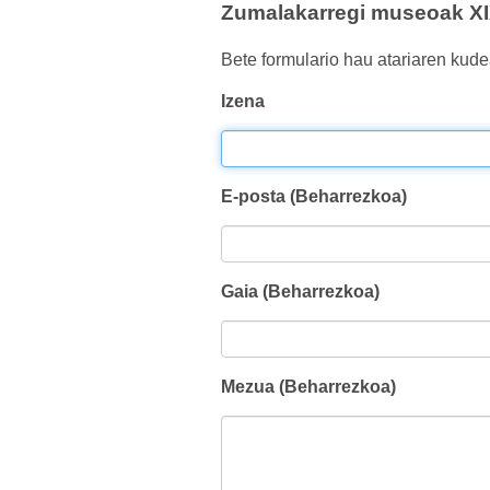
Zumalakarregi museoak XIX
Bete formulario hau atariaren kude
Izena
E-posta (Beharrezkoa)
Gaia (Beharrezkoa)
Mezua (Beharrezkoa)