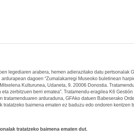
en legediaren arabera, hemen adierazitako datu pertsonalak 
n ardurapean dagoen “Zumalakarregi Museoko buletinean harpi
 Mitxelena Kulturunea, Udaneta, 9. 20006 Donostia. Tratamendu
eta zerbitzuen berri ematea”. Tratamendu-eragilea K6 Gestión 
uen tratamenduaren arduraduna, GFAko datuen Babeserako Ord
k tratatzeko baimena ematen ez baduzu edo ondoren kentzen b
tsonalak tratatzeko baimena ematen dut.