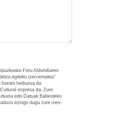
Gipuzkoako Foru Aldundiaren
detza egiteko izen-ematea”
 horren helburua da
Cultural enpresa da. Zure
ezkaria edo Datuak Babesteko
aduzu ezingo dugu zure izen-