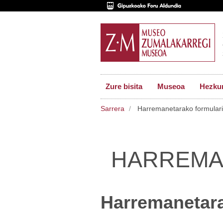
Zure bisita
Museoa
Hezkun
Sarrera
Harremanetarako formular
HARREMA
Harremanetara