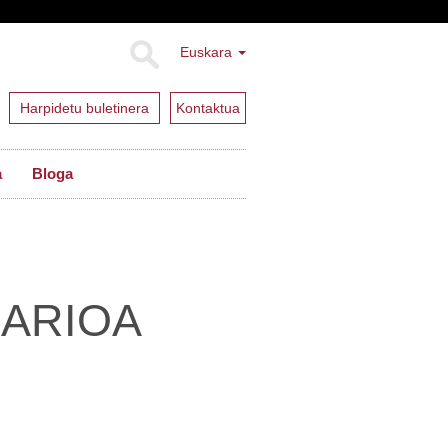
Euskara
Harpidetu buletinera
Kontaktua
a
Bloga
ARIOA