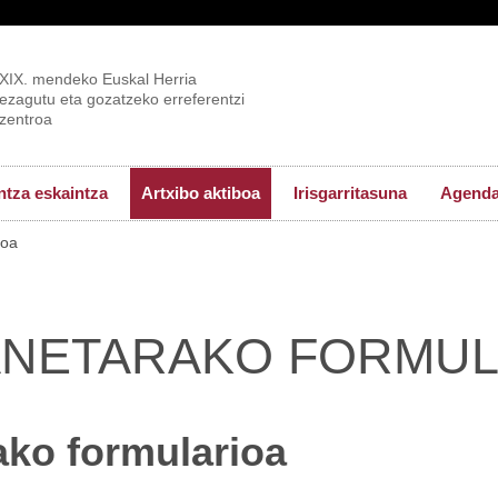
XIX. mendeko Euskal Herria
ezagutu eta gozatzeko erreferentzi
zentroa
tza eskaintza
Artxibo aktiboa
Irisgarritasuna
Agend
ioa
NETARAKO FORMUL
ko formularioa