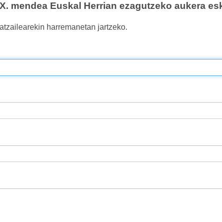
. mendea Euskal Herrian ezagutzeko aukera esk
atzailearekin harremanetan jartzeko.