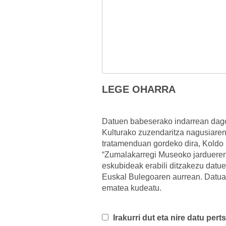
LEGE OHARRA
Datuen babeserako indarrean dago
Kulturako zuzendaritza nagusiare
tratamenduan gordeko dira, Koldo
“Zumalakarregi Museoko jardueren 
eskubideak erabili ditzakezu dat
Euskal Bulegoaren aurrean. Datua
ematea kudeatu.
Irakurri dut eta nire datu per