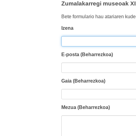
Zumalakarregi museoak XIX
Bete formulario hau atariaren kude
Izena
E-posta (Beharrezkoa)
Gaia (Beharrezkoa)
Mezua (Beharrezkoa)