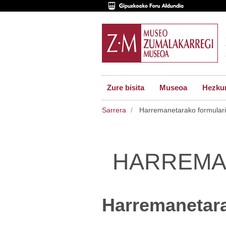
Zure bisita
Museoa
Hezkun
Sarrera
Harremanetarako formular
HARREMA
Harremanetara