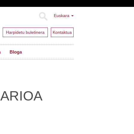
Euskara
Harpidetu buletinera
Kontaktua
a
Bloga
ARIOA