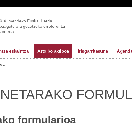
XIX. mendeko Euskal Herria
ezagutu eta gozatzeko erreferentzi
zentroa
tza eskaintza
Artxibo aktiboa
Irisgarritasuna
Agend
ioa
NETARAKO FORMUL
ko formularioa