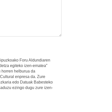
Gipuzkoako Foru Aldundiaren
detza egiteko izen-ematea”
 horren helburua da
Cultural enpresa da. Zure
ezkaria edo Datuak Babesteko
aduzu ezingo dugu zure izen-