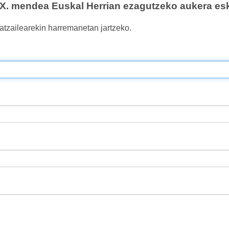
. mendea Euskal Herrian ezagutzeko aukera esk
atzailearekin harremanetan jartzeko.