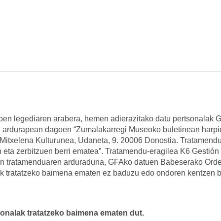
en legediaren arabera, hemen adierazitako datu pertsonalak 
n ardurapean dagoen “Zumalakarregi Museoko buletinean harpi
 Mitxelena Kulturunea, Udaneta, 9. 20006 Donostia. Tratamendu
eta zerbitzuen berri ematea”. Tratamendu-eragilea K6 Gestión 
uen tratamenduaren arduraduna, GFAko datuen Babeserako Ord
k tratatzeko baimena ematen ez baduzu edo ondoren kentzen b
tsonalak tratatzeko baimena ematen dut.