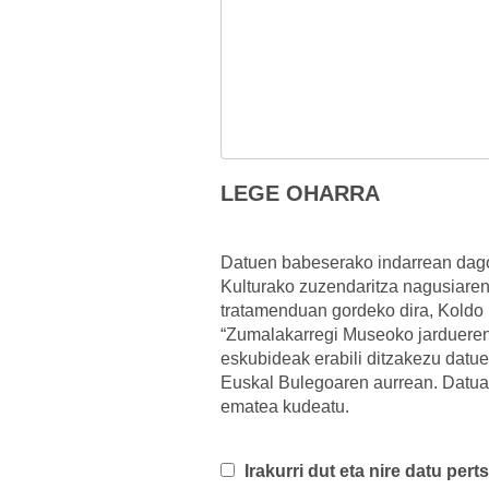
LEGE OHARRA
Datuen babeserako indarrean dago
Kulturako zuzendaritza nagusiare
tratamenduan gordeko dira, Koldo
“Zumalakarregi Museoko jardueren 
eskubideak erabili ditzakezu dat
Euskal Bulegoaren aurrean. Datua
ematea kudeatu.
Irakurri dut eta nire datu per