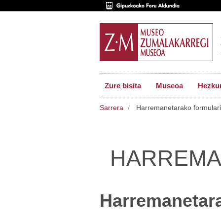
Zure bisita
Museoa
Hezkun
Sarrera
Harremanetarako formular
HARREMA
Harremanetara