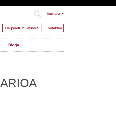
Euskara
Harpidetu buletinera
Kontaktua
a
Bloga
ARIOA