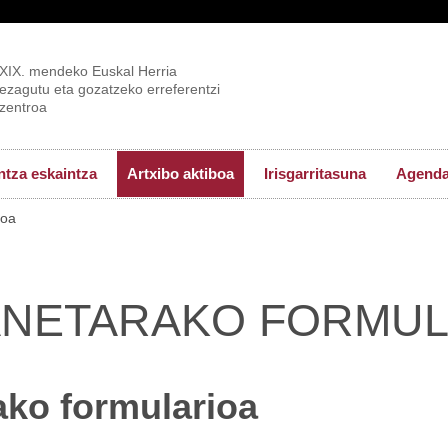
XIX. mendeko Euskal Herria
ezagutu eta gozatzeko erreferentzi
zentroa
tza eskaintza
Artxibo aktiboa
Irisgarritasuna
Agend
ioa
NETARAKO FORMUL
ko formularioa