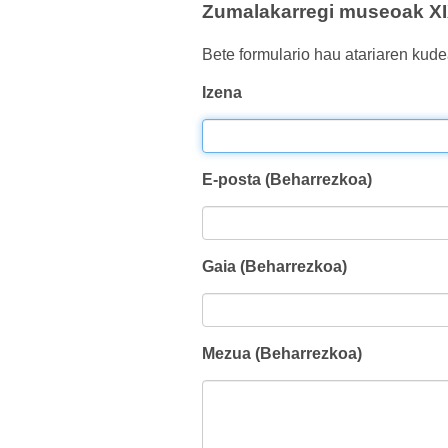
Zumalakarregi museoak XIX
Bete formulario hau atariaren kude
Izena
E-posta (Beharrezkoa)
Gaia (Beharrezkoa)
Mezua (Beharrezkoa)