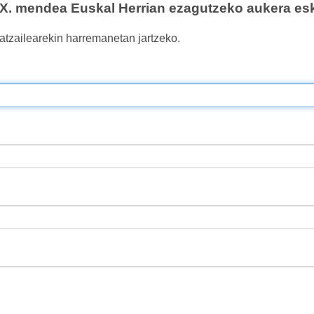
. mendea Euskal Herrian ezagutzeko aukera esk
atzailearekin harremanetan jartzeko.