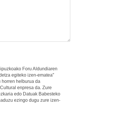
Gipuzkoako Foru Aldundiaren
detza egiteko izen-ematea”
 horren helburua da
Cultural enpresa da. Zure
ezkaria edo Datuak Babesteko
aduzu ezingo dugu zure izen-