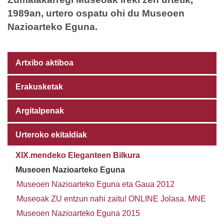
1989an, urtero ospatu ohi du Museoen
Nazioarteko Eguna.
Artxibo aktiboa
Erakusketak
Argitalpenak
Urteroko ekitaldiak
XIX.mendeko Eleganteen Bilkura
Museoen Nazioarteko Eguna
Museoen Nazioarteko Eguna eta Gaua 2012
Museoak ZU entzun nahi zaitu! ONLINE Jolasa. MNE
Museoen Nazioarteko Eguna 2015