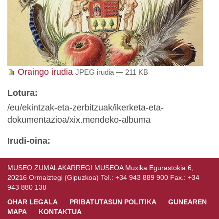
Oraingo irudia
JPEG irudia
— 211 KB
Lotura
:
/eu/ekintzak-eta-zerbitzuak/ikerketa-eta-
dokumentazioa/xix.mendeko-albuma
Irudi-oina
:
MUSEO ZUMALAKARREGI MUSEOA Muxika Egurastokia 6,
20216 Ormaiztegi (Gipuzkoa) Tel.: +34 943 889 900 Fax.: +34
943 880 138
OHAR LEGALA
PRIBATUTASUN POLITIKA
GUNEAREN
MAPA
KONTAKTUA