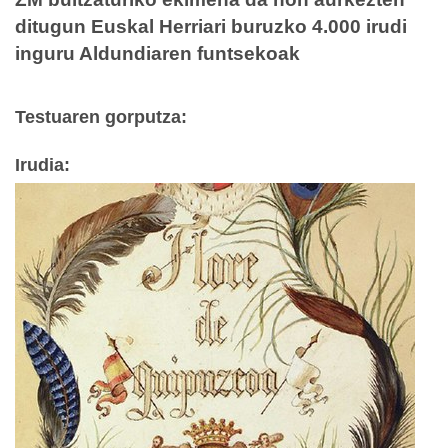
ditugun Euskal Herriari buruzko 4.000 irudi
inguru Aldundiaren funtsekoak
Testuaren gorputza
:
Irudia
: