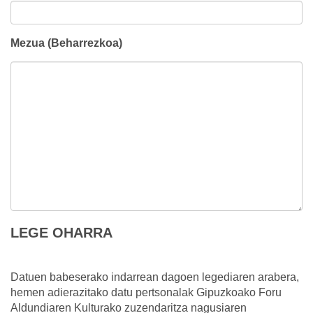
Mezua (Beharrezkoa)
LEGE OHARRA
Datuen babeserako indarrean dagoen legediaren arabera,
hemen adierazitako datu pertsonalak Gipuzkoako Foru
Aldundiaren Kulturako zuzendaritza nagusiaren