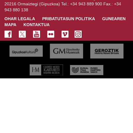
20216 Ormaiztegi (Gipuzkoa) Tel.: +34 943 889 900 Fax.: +34
943 880 138
OHAR LEGALA
PRIBATUTASUN POLITIKA
GUNEAREN
MAPA
KONTAKTUA