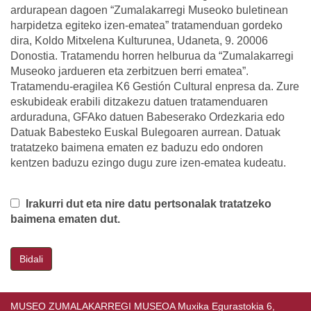
ardurapean dagoen “Zumalakarregi Museoko buletinean
harpidetza egiteko izen-ematea” tratamenduan gordeko
dira, Koldo Mitxelena Kulturunea, Udaneta, 9. 20006
Donostia. Tratamendu horren helburua da “Zumalakarregi
Museoko jardueren eta zerbitzuen berri ematea”.
Tratamendu-eragilea K6 Gestión Cultural enpresa da. Zure
eskubideak erabili ditzakezu datuen tratamenduaren
arduraduna, GFAko datuen Babeserako Ordezkaria edo
Datuak Babesteko Euskal Bulegoaren aurrean. Datuak
tratatzeko baimena ematen ez baduzu edo ondoren
kentzen baduzu ezingo dugu zure izen-ematea kudeatu.
Irakurri dut eta nire datu pertsonalak tratatzeko
baimena ematen dut.
Bidali
MUSEO ZUMALAKARREGI MUSEOA Muxika Egurastokia 6,