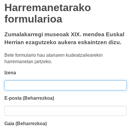
Harremanetarako
formularioa
Zumalakarregi museoak XIX. mendea Euskal
Herrian ezagutzeko aukera eskaintzen dizu.
Bete formulario hau atariaren kudeatzailearekin
harremanetan jartzeko.
Izena
E-posta (Beharrezkoa)
Gaia (Beharrezkoa)