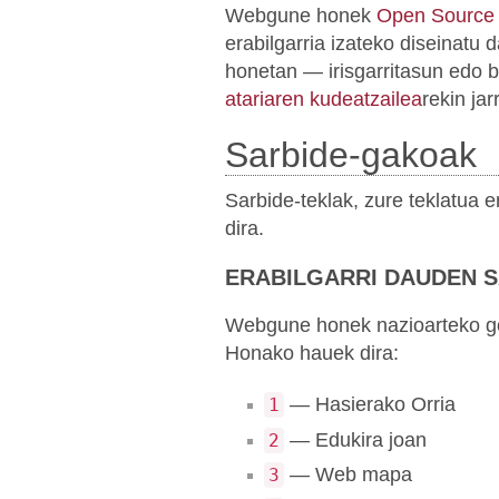
Webgune honek
Open Source
erabilgarria izateko diseinatu
honetan — irisgarritasun edo 
atariaren kudeatzailea
rekin ja
Sarbide-gakoak
Sarbide-teklak, zure teklatua
dira.
ERABILGARRI DAUDEN 
Webgune honek nazioarteko gom
Honako hauek dira:
— Hasierako Orria
1
— Edukira joan
2
— Web mapa
3