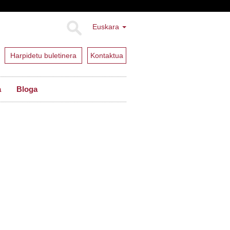
Euskara
Harpidetu buletinera
Kontaktua
a
Bloga