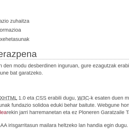
zio zuhaitza
ormazioa
 xehetasunak
ierazpena
n den modu desberdinen inguruan, gure ezagutzak erabili
une bat garatzeko.
XHTML
1.0 eta
CSS
erabili dugu,
W3C
-k esaten duen m
tasunak fundazio solidoa eduki behar baitute. Webgune h
lea
rekin jarri harremanetan eta ez Ploneren Garatzaile T
 AA irisgarritasun mailara heltzeko lan handia egin dugu