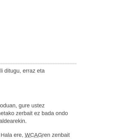
 ditugu, erraz eta
oduan, gure ustez
onetako zerbait ez bada ondo
aldearekin.
. Hala ere,
WCAG
ren zenbait