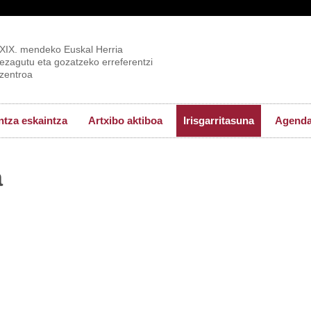
XIX. mendeko Euskal Herria
ezagutu eta gozatzeko erreferentzi
zentroa
tza eskaintza
Artxibo aktiboa
Irisgarritasuna
Agend
a