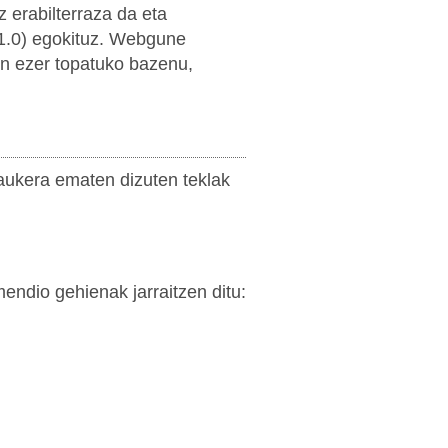
z erabilterraza da eta
.0) egokituz. Webgune
en ezer topatuko bazenu,
aukera ematen dizuten teklak
ndio gehienak jarraitzen ditu: