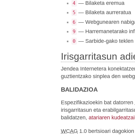
— Bilaketa eremua
4
— Bilaketa aurreratua
5
— Webgunearen nabiga
6
— Harremanetarako inf
9
— Sarbide-gako teklen
0
Irisgarritasun ad
Jendea Internetera konektatze
guztientzako sinplea den webg
BALIDAZIOA
Espezifikazioekin bat datorren
irisgarritasun eta erabilgarri
balidatzen,
atariaren kudeatzai
WCAG
1.0 bertsioari dagokion