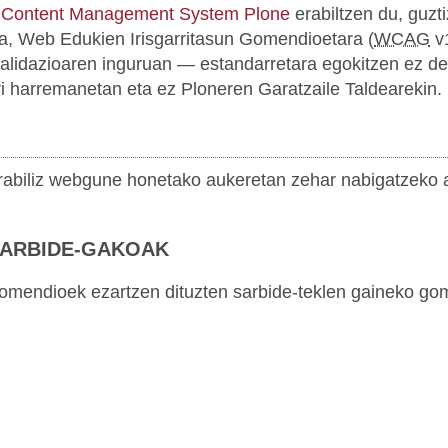
 Content Management System Plone
erabiltzen du, guzti
 da, Web Edukien Irisgarritasun Gomendioetara (
WCAG
v1
balidazioaren inguruan — estandarretara egokitzen ez d
rri harremanetan eta ez Ploneren Garatzaile Taldearekin.
 erabiliz webgune honetako aukeretan zehar nabigatzeko 
SARBIDE-GAKOAK
endioek ezartzen dituzten sarbide-teklen gaineko gome