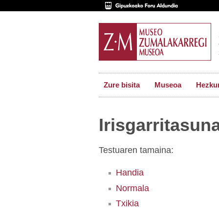
Zure bisita
Museoa
Hezkun
Irisgarritasun
Testuaren tamaina:
Handia
Normala
Txikia