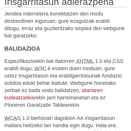
Irisgarritasun adierazpena
Jendea Internetera konektatzen den modu
desberdinen inguruan, gure ezagutzak erabili
ditugu, erraz eta guztientzako sinplea den webgune
bat garatzeko.
BALIDAZIOA
Espezifikazioekin bat datorren
XHTML
1.0 eta
CSS
erabili dugu,
W3C
-k esaten duen moduan, gure
ustez irisgarritasun eta erabilgarritasunak fundazio
solidoa eduki behar baitute. Webgune honetako
zerbait ez bada ondo balidatzen,
atariaren
kudeatzailea
rekin jarri harremanetan eta ez
Ploneren Garatzaile Taldearekin.
WCAG
1.0 bertsioari dagokion AA irisgarritasun
mailara heltzeko lan handia egin dugu. Hala ere,