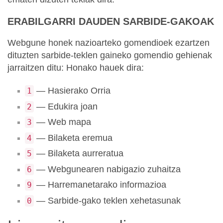
ERABILGARRI DAUDEN SARBIDE-GAKOAK
Webgune honek nazioarteko gomendioek ezartzen
dituzten sarbide-teklen gaineko gomendio gehienak
jarraitzen ditu: Honako hauek dira:
— Hasierako Orria
1
— Edukira joan
2
— Web mapa
3
— Bilaketa eremua
4
— Bilaketa aurreratua
5
— Webgunearen nabigazio zuhaitza
6
— Harremanetarako informazioa
9
— Sarbide-gako teklen xehetasunak
0