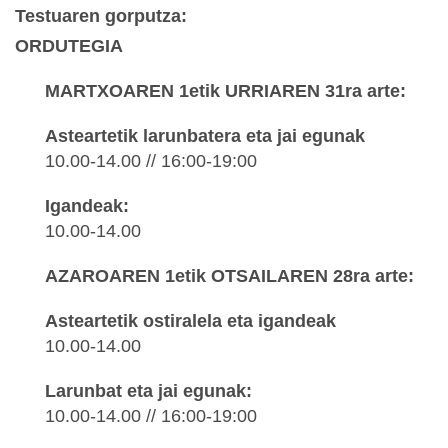
Testuaren gorputza
:
ORDUTEGIA
MARTXOAREN 1etik URRIAREN 31ra arte:
Asteartetik larunbatera eta jai egunak
10.00-14.00 // 16:00-19:00
Igandeak:
10.00-14.00
AZAROAREN 1etik OTSAILAREN 28ra arte:
Asteartetik ostiralela eta igandeak
10.00-14.00
Larunbat eta jai egunak:
10.00-14.00 // 16:00-19:00