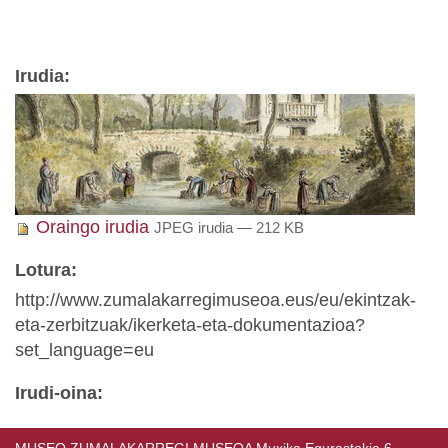
Irudia
:
Oraingo irudia
JPEG irudia
— 212 KB
Lotura
:
http://www.zumalakarregimuseoa.eus/eu/ekintzak-
eta-zerbitzuak/ikerketa-eta-dokumentazioa?
set_language=eu
Irudi-oina
: