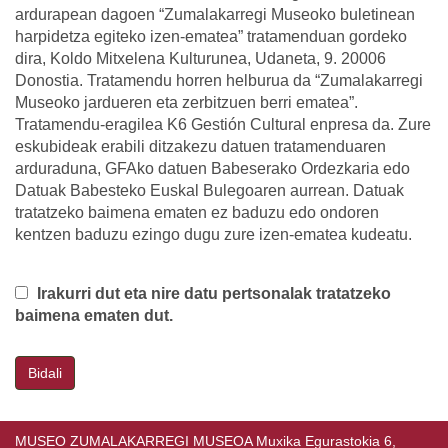
ardurapean dagoen “Zumalakarregi Museoko buletinean
harpidetza egiteko izen-ematea” tratamenduan gordeko
dira, Koldo Mitxelena Kulturunea, Udaneta, 9. 20006
Donostia. Tratamendu horren helburua da “Zumalakarregi
Museoko jardueren eta zerbitzuen berri ematea”.
Tratamendu-eragilea K6 Gestión Cultural enpresa da. Zure
eskubideak erabili ditzakezu datuen tratamenduaren
arduraduna, GFAko datuen Babeserako Ordezkaria edo
Datuak Babesteko Euskal Bulegoaren aurrean. Datuak
tratatzeko baimena ematen ez baduzu edo ondoren
kentzen baduzu ezingo dugu zure izen-ematea kudeatu.
Irakurri dut eta nire datu pertsonalak tratatzeko
baimena ematen dut.
Bidali
MUSEO ZUMALAKARREGI MUSEOA Muxika Egurastokia 6,