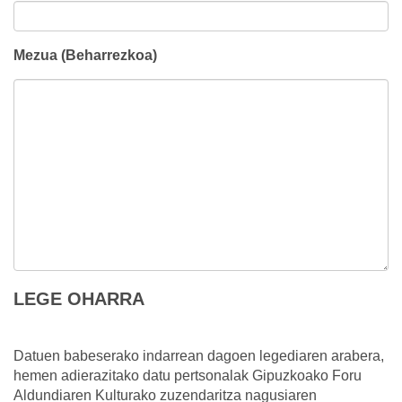
Mezua (Beharrezkoa)
LEGE OHARRA
Datuen babeserako indarrean dagoen legediaren arabera,
hemen adierazitako datu pertsonalak Gipuzkoako Foru
Aldundiaren Kulturako zuzendaritza nagusiaren