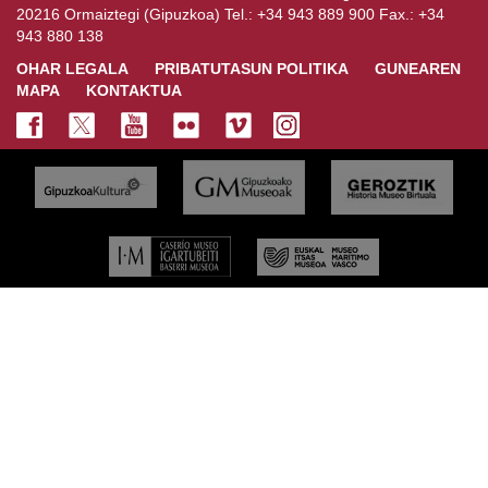
20216 Ormaiztegi (Gipuzkoa) Tel.: +34 943 889 900 Fax.: +34
943 880 138
OHAR LEGALA
PRIBATUTASUN POLITIKA
GUNEAREN
MAPA
KONTAKTUA