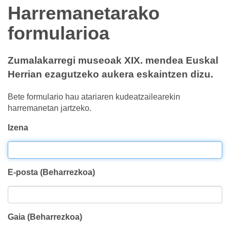
Harremanetarako
formularioa
Zumalakarregi museoak XIX. mendea Euskal
Herrian ezagutzeko aukera eskaintzen dizu.
Bete formulario hau atariaren kudeatzailearekin
harremanetan jartzeko.
Izena
E-posta (Beharrezkoa)
Gaia (Beharrezkoa)