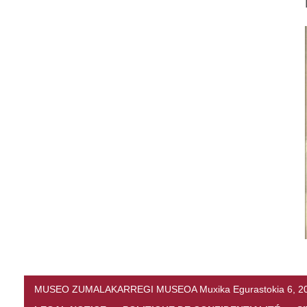
MUSEO ZUMALAKARREGI MUSEOA Muxika Egurastokia 6, 20216 