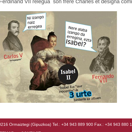
Ferdinand VII relégua son frère Charles et désigna comme 
Ormaiztegi (Gipuzkoa) Tel.: +34 943 889 900 Fax.: +34 943 880 