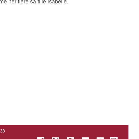
héritière sa fille Isabelle.
138