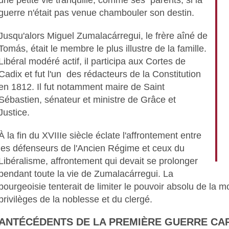
une petite vie tranquille, comme ses parents, si la
guerre n'était pas venue chambouler son destin.
Jusqu'alors Miguel Zumalacárregui, le frère aîné de
Tomás, était le membre le plus illustre de la famille.
Libéral modéré actif, il participa aux Cortes de
Cadix et fut l'un des rédacteurs de la Constitution
en 1812. Il fut notamment maire de Saint
Sébastien, sénateur et ministre de Grâce et
Justice.
À la fin du XVIIIe siècle éclate l'affrontement entre
les défenseurs de l'Ancien Régime et ceux du
Libéralisme, affrontement qui devait se prolonger
pendant toute la vie de Zumalacárregui. La
bourgeoisie tenterait de limiter le pouvoir absolu de la mo
privilèges de la noblesse et du clergé.
ANTÉCÉDENTS DE LA PREMIÈRE GUERRE CA