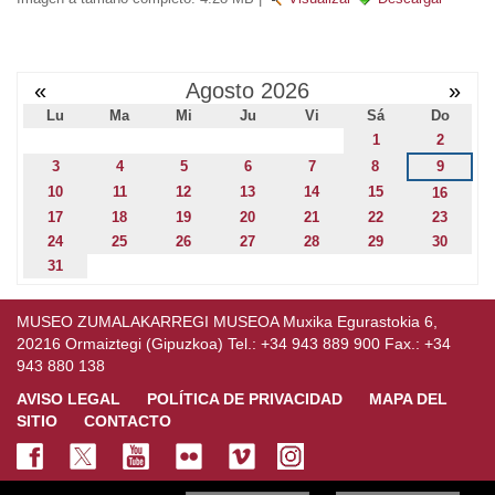
«
Agosto 2026
»
Lu
Ma
Mi
Ju
Vi
Sá
Do
1
2
3
4
5
6
7
8
9
10
11
12
13
14
15
16
17
18
19
20
21
22
23
24
25
26
27
28
29
30
31
MUSEO ZUMALAKARREGI MUSEOA Muxika Egurastokia 6,
20216 Ormaiztegi (Gipuzkoa) Tel.: +34 943 889 900 Fax.: +34
943 880 138
AVISO LEGAL
POLÍTICA DE PRIVACIDAD
MAPA DEL
SITIO
CONTACTO