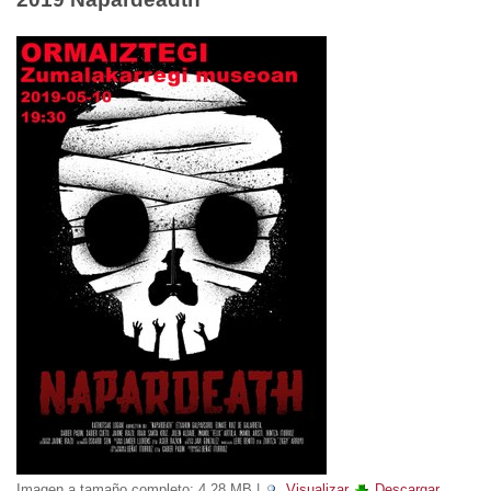
Imagen a tamaño completo:
4.28 MB
|
Visualizar
Descargar