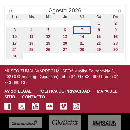
«
Agosto 2026
»
Lu
Ma
Mi
Ju
Vi
Sá
Do
1
2
3
4
5
6
7
8
9
10
11
12
13
15
16
14
17
18
19
20
21
22
23
24
25
26
27
28
29
30
31
MUSEO ZUMALAKARREGI MUSEOA Muxika Egurastokia 6,
20216 Ormaiztegi (Gipuzkoa) Tel.: +34 943 889 900 Fax.: +34
943 880 138
AVISO LEGAL
POLÍTICA DE PRIVACIDAD
MAPA DEL
SITIO
CONTACTO