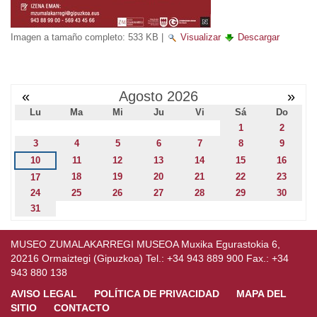
Imagen a tamaño completo:
533 KB
|
Visualizar
Descargar
«
Agosto 2026
»
Lu
Ma
Mi
Ju
Vi
Sá
Do
1
2
3
4
5
6
7
8
9
10
11
12
13
14
15
16
18
19
20
21
22
23
17
24
25
26
27
28
29
30
31
MUSEO ZUMALAKARREGI MUSEOA Muxika Egurastokia 6,
20216 Ormaiztegi (Gipuzkoa) Tel.: +34 943 889 900 Fax.: +34
943 880 138
AVISO LEGAL
POLÍTICA DE PRIVACIDAD
MAPA DEL
SITIO
CONTACTO