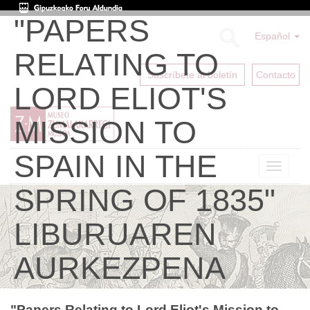
"PAPERS
Español
RELATING TO
Suscríbete al boletín
Contacto
LORD ELIOT'S
MISSION TO
SPAIN IN THE
Toggle
navigat
SPRING OF 1835"
LIBURUAREN
AURKEZPENA
"Papers Relating to Lord Eliot's Mission to