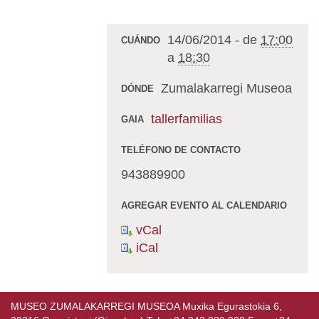
14/06/2014
-
de
17:00
CUÁNDO
a
18:30
Zumalakarregi Museoa
DÓNDE
tallerfamilias
GAIA
TELÉFONO DE CONTACTO
943889900
AGREGAR EVENTO AL CALENDARIO
vCal
iCal
MUSEO ZUMALAKARREGI MUSEOA Muxika Egurastokia 6,