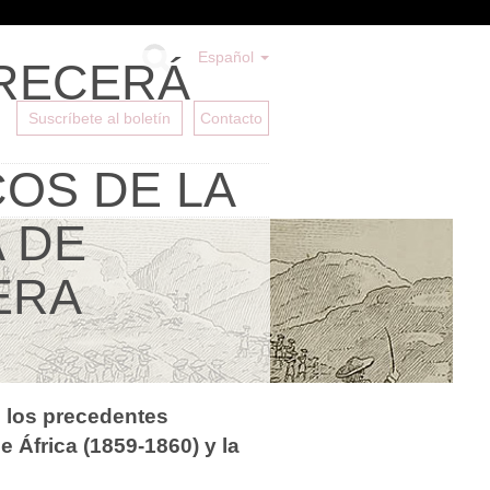
Español
FRECERÁ
Suscríbete al boletín
Contacto
OS DE LA
A DE
MERA
e los precedentes
 África (1859-1860) y la