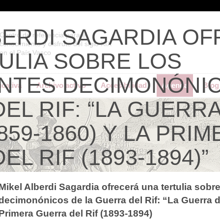
BERDI SAGARDIA O
Centro de referencia para el
conocimiento y disfrute del siglo XIX
ULIA SOBRE LOS
en el País Vasco
NTES DECIMONÓNIC
ucativa
Archivo activo
Accesibilidad
Agenda
Blog
EL RIF: “LA GUERR
859-1860) Y LA PRI
L RIF (1893-1894)”
Mikel Alberdi Sagardia ofrecerá una tertulia sobr
decimonónicos de la Guerra del Rif: “La Guerra de
Primera Guerra del Rif (1893-1894)