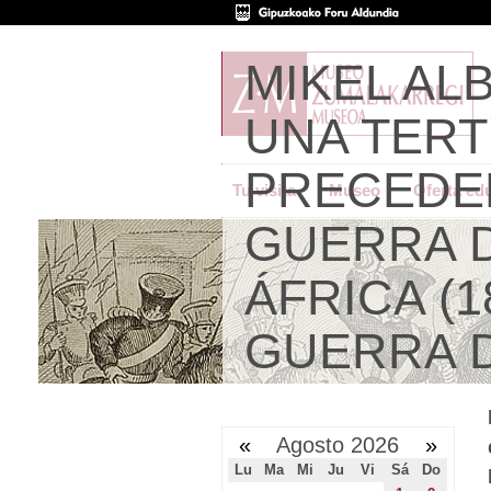
MIKEL AL
UNA TERT
PRECEDE
Tu visita
Museo
Oferta ed
GUERRA D
ÁFRICA (1
GUERRA DE
«
Agosto 2026
»
Lu
Ma
Mi
Ju
Vi
Sá
Do