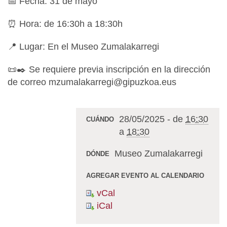
📅 Fecha: 31 de mayo
⏰ Hora: de 16:30h a 18:30h
📍 Lugar: En el Museo Zumalakarregi
📜✒️ Se requiere previa inscripción en la dirección
de correo mzumalakarregi@gipuzkoa.eus
28/05/2025
-
de
16:30
CUÁNDO
a
18:30
Museo Zumalakarregi
DÓNDE
AGREGAR EVENTO AL CALENDARIO
vCal
iCal